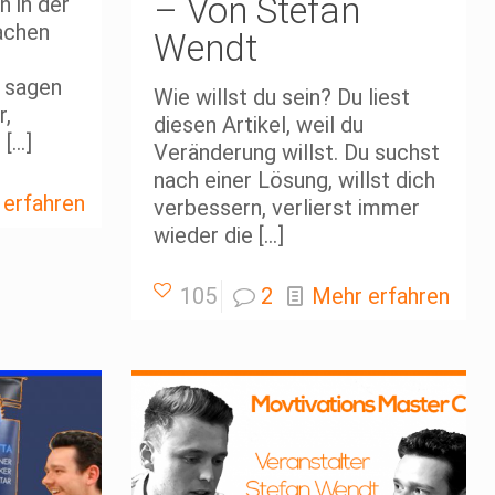
– Von Stefan
 in der
fachen
Wendt
s sagen
Wie willst du sein? Du liest
r,
diesen Artikel, weil du
r
[…]
Veränderung willst. Du suchst
nach einer Lösung, willst dich
 erfahren
verbessern, verlierst immer
wieder die
[…]
105
2
Mehr erfahren