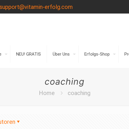
support@vitamin-erfolg.com
e
NEU! GRATIS
Über Uns
Erfolgs-Shop
P
coaching
Home
coaching
utoren