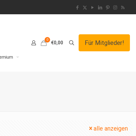
0
Für Mitglieder!
€0,00
remium
alle anzeigen