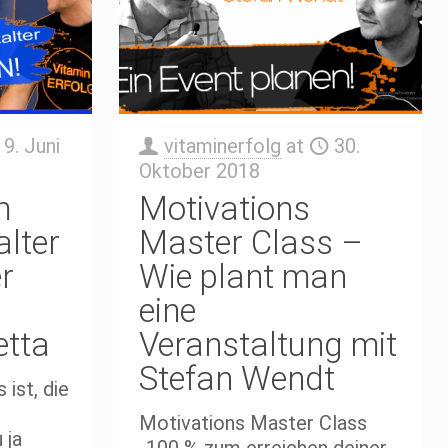
9. Juni
vitaminerfolg
at
30.
Oktober 2018
m
Motivations
alter
Master Class –
r
Wie plant man
eine
etta
Veranstaltung mit
Stefan Wendt
ist, die
Motivations Master Class
 ja