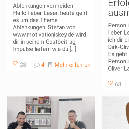
Erfol
Ablenkungen vermeiden!
ausm
Hallo lieber Leser, heute geht
es um das Thema
Persönli
Ablenkungen. Stefan von
lieber L
www.motivationiskey.de wird
ich dir 
dir in seinem Gastbeitrag,
Dirk-Oli
Impulse liefern wie du
[…]
Es geht
Persönli
28
4
Mehr erfahren
Oliver L
68