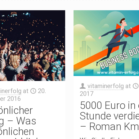
vitaminerfolg
at
inerfolg
at
20.
2017
er 2016
5000 Euro in 
önlicher
Stunde verdi
lg – Was
– Roman Km
önlichen