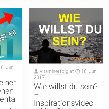
6. Juni
vitaminerfolg
at
16. Juni
2017
einer
Wie willst du sein?
enen
–
enta
Inspirationsvideo