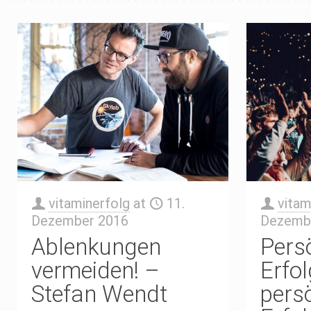
vitaminerfolg
at
11.
vitam
Dezember 2016
Dezemb
Ablenkungen
Pers
vermeiden! –
Erfo
Stefan Wendt
pers