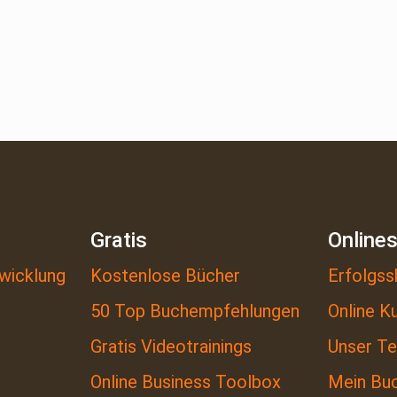
Gratis
Online
wicklung
Kostenlose Bücher
Erfolgss
50 Top Buchempfehlungen
Online K
Gratis Videotrainings
Unser T
Online Business Toolbox
Mein Bu