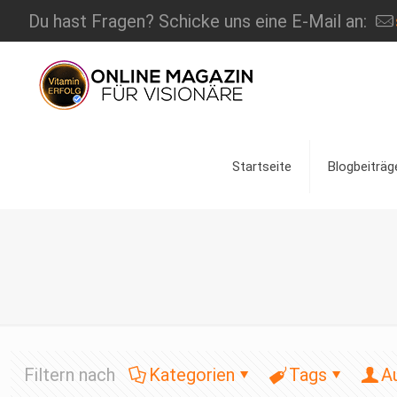
Du hast Fragen? Schicke uns eine E-Mail an:
Startseite
Blogbeiträg
Filtern nach
Kategorien
Tags
A