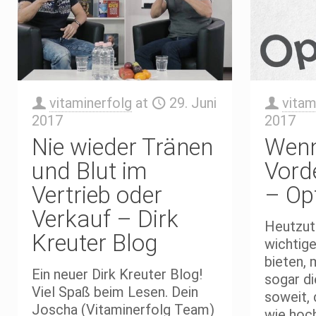
vitaminerfolg
at
29. Juni
vitam
2017
2017
Nie wieder Tränen
Wenn
und Blut im
Vord
Vertrieb oder
– Op
Verkauf – Dirk
Heutzut
Kreuter Blog
wichtige
bieten, 
Ein neuer Dirk Kreuter Blog!
sogar d
Viel Spaß beim Lesen. Dein
soweit, 
Joscha (Vitaminerfolg Team)
wie hoch