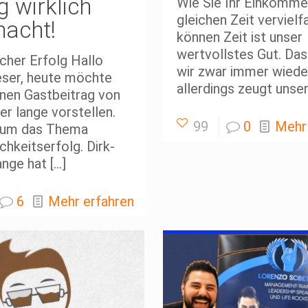
g wirklich
Wie Sie Ihr Einkommen
gleichen Zeit verviel
acht!
können Zeit ist unser
wertvollstes Gut. Da
cher Erfolg Hallo
wir zwar immer wiede
eser, heute möchte
allerdings zeugt unse
einen Gastbeitrag von
ver lange vorstellen.
99
0
Mehr
 um das Thema
chkeitserfolg. Dirk-
ange hat
[…]
6
Mehr erfahren