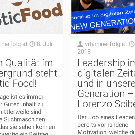
inerfolg
at
8. Juli
vitaminerfolg
at
2018
 Qualität im
Leadership i
ergrund steht
digitalen Zeit
tic Food!
und in unsere
Generation –
age ist es immer
Lorenzo Scib
r Guten Inhalt zu
mittlerweile sind
Der Job eines Leaders 
ie Suchmaschinen
bereits vorhandene
das sie sehen können
Motivation, welche du
wertig ein Beitrag