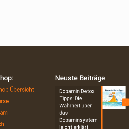
shop:
Neuste Beiträge
hop Übersicht
Dopamin Detox
Tipps: Die
urse
0
Wahrheit über
eam
das
Dopaminsystem
ch
leicht erklärt