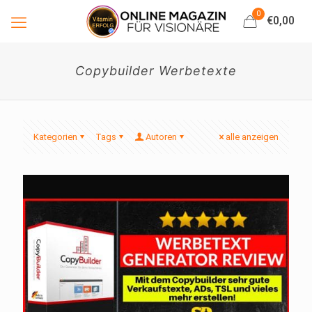
0
€0,00
Copybuilder Werbetexte
Kategorien
Tags
Autoren
alle anzeigen