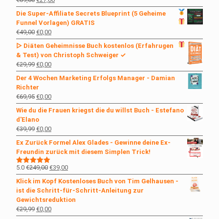
Preis
Preis
Die Super-Affiliate Secrets
Blueprint (5 Geheime
war:
ist:
Funnel Vorlagen)
GRATIS
€69,00
€27,00.
Ursprünglicher
Aktueller
€
49,00
€
0,00
Preis
Preis
▷ Diäten Geheimnisse Buch kostenlos
(Erfahrugen
war:
ist:
& Test) von Christoph Schweiger ✓
€49,00
€0,00.
Ursprünglicher
Aktueller
€
29,99
€
0,00
Preis
Preis
Der 4 Wochen Marketing Erfolgs Manager - Damian
war:
ist:
Richter
€29,99
€0,00.
Ursprünglicher
Aktueller
€
69,95
€
0,00
Preis
Preis
Wie du die Frauen kriegst die du willst Buch - Estefano
war:
ist:
d'Elano
€69,95
€0,00.
Ursprünglicher
Aktueller
€
39,99
€
0,00
Preis
Preis
Ex Zurück Formel Alex Glades - Gewinne deine Ex-
war:
ist:
Freundin zurück mit diesem Simplen Trick!
€39,99
€0,00.
Ursprünglicher
Aktueller
5.0
€
249,00
€
39,00
Bewertet
mit
5.00
Preis
Preis
Klick im Kopf Kostenloses Buch von Tim Gelhausen -
von 5
war:
ist:
ist die Schritt-für-Schritt-Anleitung zur
€249,00
€39,00.
Gewichtsreduktion
Ursprünglicher
Aktueller
€
29,99
€
0,00
Preis
Preis