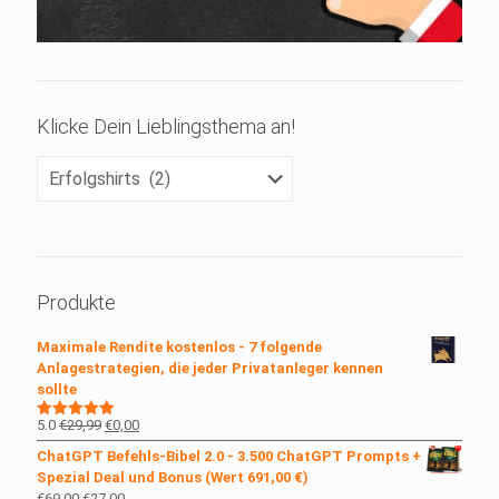
Klicke Dein Lieblingsthema an!
Klicke
Dein
Lieblingsthema
an!
Produkte
Maximale Rendite kostenlos - 7 folgende
Anlagestrategien, die jeder Privatanleger kennen
sollte
Ursprünglicher
Aktueller
5.0
€
29,99
€
0,00
Bewertet
mit
5.00
Preis
Preis
ChatGPT Befehls-Bibel 2.0 - 3.500 ChatGPT Prompts +
von 5
war:
ist:
Spezial Deal und Bonus (Wert 691,00 €)
€29,99
€0,00.
Ursprünglicher
Aktueller
€
69,00
€
27,00