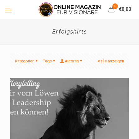
0
€0,00
Erfolgshirts
Kategorien
Tags
Autoren
alle anzeigen