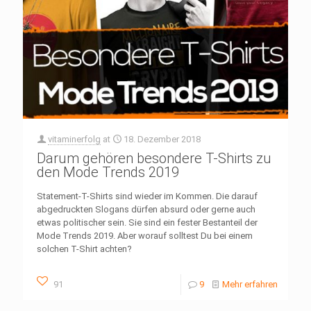
vitaminerfolg
at
18. Dezember 2018
Darum gehören besondere T-Shirts zu
den Mode Trends 2019
Statement-T-Shirts sind wieder im Kommen. Die darauf
abgedruckten Slogans dürfen absurd oder gerne auch
etwas politischer sein. Sie sind ein fester Bestanteil der
Mode Trends 2019. Aber worauf solltest Du bei einem
solchen T-Shirt achten?
91
9
Mehr erfahren