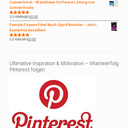
Convertviral - Brandneue Software Lösung von
war:
ist:
Converttools
€29,99
€0,00.
Ursprünglicher
Aktueller
5.0
€
999,00
€
0,00
Bewertet
mit
5.00
Preis
Preis
Female Fitness Fibel Buch Sjard Roscher - Jetzt
von 5
war:
ist:
kostenlos bestellen!
€999,00
€0,00.
Ursprünglicher
Aktueller
5.0
€
39,99
€
0,00
Bewertet
mit
5.00
Preis
Preis
von 5
war:
ist:
€39,99
€0,00.
Ultimative Inspiration & Motivation – Vitaminerfolg
Pinterest folgen