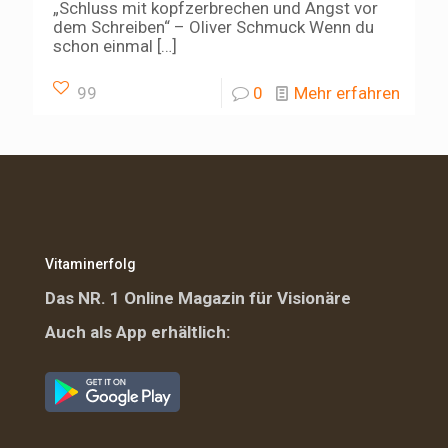
„Schluss mit kopfzerbrechen und Angst vor
dem Schreiben“ – Oliver Schmuck Wenn du
schon einmal
[…]
99
0
Mehr erfahren
Vitaminerfolg
Das NR. 1 Online Magazin für Visionäre
Auch als App erhältlich: