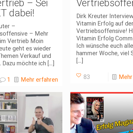
rtrieb – Sei
Vertriebsoffe
T dabei!
Dirk Kreuter Intervie
Vitamin Erfolg auf de
uter –
Vertriebsoffensive! H
bsoffensive – Mehr
Vitamin Erfolg Commu
im Vertrieb Moin
Ich wünsche euch alle
eute geht es wieder
hammer Woche, viel 
Themen Verkauf und
[…]
. Dazu möchte ich
[…]
83
Mehr
1
Mehr erfahren