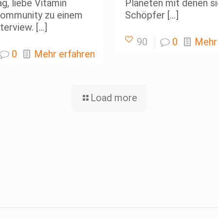
g, liebe Vitamin
Planeten mit denen si
Community zu einem
Schöpfer
[…]
terview.
[…]
90
0
Mehr
0
Mehr erfahren
Load more