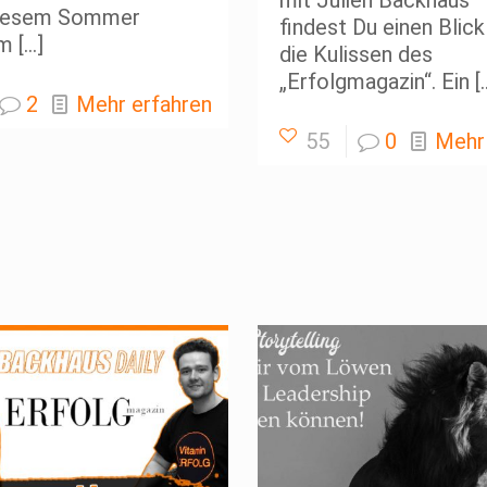
mit Julien Backhaus 
diesem Sommer
findest Du einen Blick
im
[…]
die Kulissen des
„Erfolgmagazin“. Ein
[
2
Mehr erfahren
55
0
Mehr