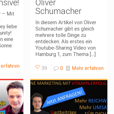
nsive!
Oliver
Schumacher
w – Mit
r
In diesem Artikel von Oliver
ey liebe
Schumacher gibt es gleich
nity!
mehrere tolle Dinge zu
n eine
entdecken. Als erstes ein
Sonne
Youtube-Sharing Video von
Hamburg 1, zum Thema
[…]
 erfahren
39
0
Mehr erfahren