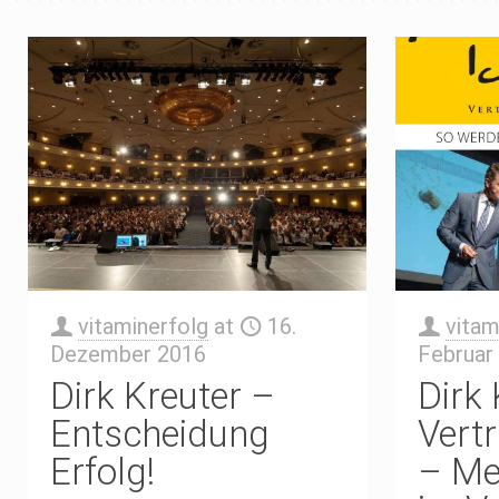
vitaminerfolg
at
16.
vitam
Dezember 2016
Februar
Dirk Kreuter –
Dirk 
Entscheidung
Vertr
Erfolg!
– Me