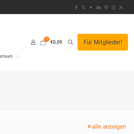
0
Für Mitglieder!
€0,00
remium
alle anzeigen