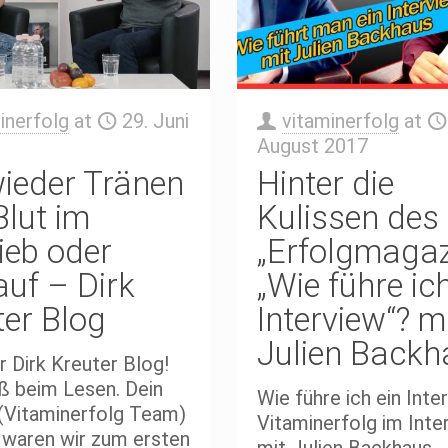
inerfolg
at
29. Juni
vitaminerfolg
at
August 2017
wieder Tränen
Hinter die
Blut im
Kulissen des
ieb oder
„Erfolgmagaz
auf – Dirk
„Wie führe ich
ter Blog
Interview“? m
Julien Backh
r Dirk Kreuter Blog!
ß beim Lesen. Dein
Wie führe ich ein Inte
(Vitaminerfolg Team)
Vitaminerfolg im Inte
 waren wir zum ersten