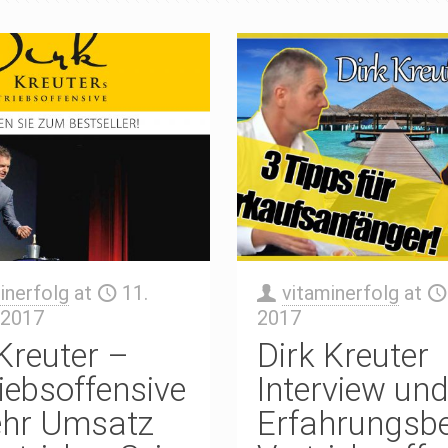
inerfolg
at
11.
vitaminerfolg
at
 2017
2017
Kreuter –
Dirk Kreuter
iebsoffensive
Interview un
hr Umsatz
Erfahrungsbe