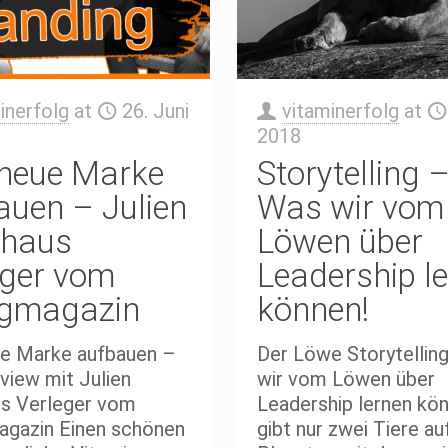
inerfolg
at
26. Juni
vitaminerfolg
at
2018
 neue Marke
Storytelling 
auen – Julien
Was wir vom
haus
Löwen über
eger vom
Leadership l
lgmagazin
können!
ue Marke aufbauen –
Der Löwe Storytellin
rview mit Julien
wir vom Löwen über
s Verleger vom
Leadership lernen kö
agazin Einen schönen
gibt nur zwei Tiere a