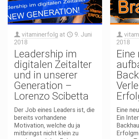
vitaminerfolg
at
9. Juni
vitam
2018
2018
Leadership im
Eine
digitalen Zeitalter
aufb
und in unserer
Back
Generation –
Verl
Lorenzo Scibetta
Erfo
Der Job eines Leaders ist, die
Eine ne
bereits vorhandene
Ein Inte
Motivation, welche du ja
Backhau
mitbringst nicht klein zu
Erfolgm