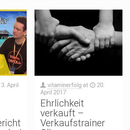
3. April
vitaminerfolg
at
20.
April 2017
Ehrlichkeit
d
verkauft –
richt
Verkaufstrainer