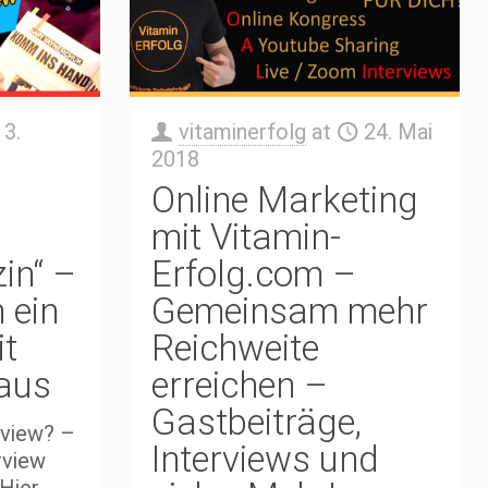
3.
vitaminerfolg
at
24. Mai
2018
Online Marketing
mit Vitamin-
in“ –
Erfolg.com –
 ein
Gemeinsam mehr
it
Reichweite
aus
erreichen –
Gastbeiträge,
rview? –
Interviews und
rview