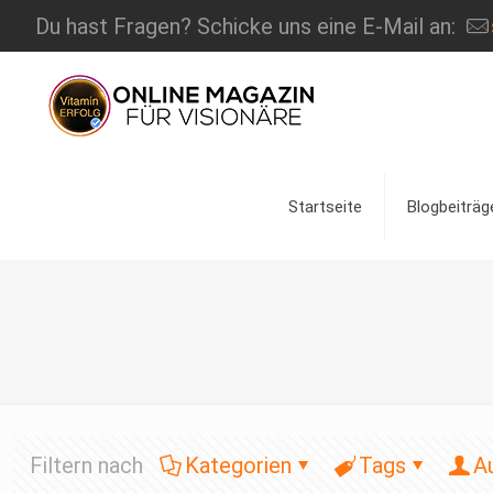
Du hast Fragen? Schicke uns eine E-Mail an:
Startseite
Blogbeiträg
Filtern nach
Kategorien
Tags
A