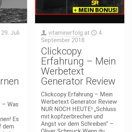
29. Juli
vitaminerfolg
at
4.
September 2018
–
Clickcopy
Erfahrung – Mein
Werbetext
ernen
Generator Review
Clickcopy Erfahrung – Mein
Werbetext Generator Review
g – Was
NUR NOCH HEUTE! „Schluss
mit kopfzerbrechen und
nnen! Es
Angst vor dem Schreiben“ –
uf dem
Oliver Schmuck Wenn du