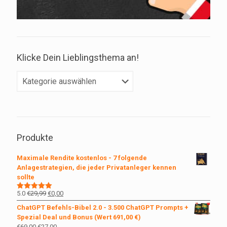
Klicke Dein Lieblingsthema an!
Klicke
Dein
Lieblingsthema
an!
Produkte
Maximale Rendite kostenlos - 7 folgende
Anlagestrategien, die jeder Privatanleger kennen
sollte
Ursprünglicher
Aktueller
5.0
€
29,99
€
0,00
Bewertet
mit
5.00
Preis
Preis
ChatGPT Befehls-Bibel 2.0 - 3.500 ChatGPT Prompts +
von 5
war:
ist:
Spezial Deal und Bonus (Wert 691,00 €)
€29,99
€0,00.
Ursprünglicher
Aktueller
€
69,00
€
27,00