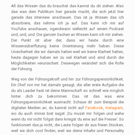
All das Wissen das du brauchst das kannst du dir ziehen. Also
das was dein Publikum hier gerade macht, die sich jetzt hier
gerade das Interview anschauen. Das ist ja Wissen das ich
absorbiere, das nehme ich ja auf. Das kann ich mir auf
YouTube anschauen, irgendwann vielleicht auf einem Podcast
und, und, und. Die ganzen Sachen an Wissen kann ich mir ziehen.
Der Punkt ist aber der, dass wir heute durch eine
Wissensüberflutung keine Orientierung mehr haben. Diese
Unsicherheit die wir damals hatten weil wir keine Klarheit hatten,
heute dagegen haben wir zu viel Klarheit und sind durch die
Möglichkeiten verunsichert. Deswegen verändert sich die Rolle
der Führung.
Weg von der Führungskraft und hin zur Führungspersönlichkeit.
Ein Chef von mir hat damals gesagt, die aller erste Aufgabe die
du als Leader hast ist deine Mannschaft so schnell wie möglich
hinter dich zu bekommen. Das ist das was eine
Führungspersönlichkeit ausmacht. Schaue dir zum Beispiel die
digitalen Medien an, du kannst nicht auf
Facebook
,
Instagram
,
wo du auch immer bist sagst ‚Du musst mir folgen und wehe
wenn du mir nicht folgst dann kriegst du eine auf die Fresse‘. So
funktioniert das ja nicht, die Leute folgen dir aus freien Stücken,
weil sie dich cool finden, weil sie deine Inhalte und Personality