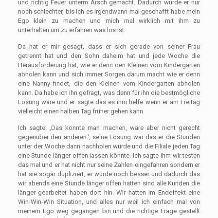
und richtig Feuer unterm Arsch gemacht. Dadurch wurde er nur
noch schlechter, bis ich es irgendwann mal geschafft habe mein
Ego klein zu machen und mich mal wirklich mit ihm zu
unterhalten um zu erfahren was los ist.
Da hat er mir gesagt, dass er sich gerade von seiner Frau
getrennt hat und den Sohn daheim hat und jede Woche die
Herausforderung hat, wie er denn den Kleinen vom Kindergarten
abholen kann und sich immer Sorgen darum macht wie er denn
eine Nanny findet, die den Kleinen vom Kindergarten abholen
kann. Da habe ich ihn gefragt, was denn für ihn die bestmögliche
Lösung wäre und er sagte das es ihm helfe wenn er am Freitag
vielleicht einen halben Tag früher gehen kann.
Ich sagte: ‚Das könnte man machen, wäre aber nicht gerecht
gegenüber den anderen.‘, seine Lösung war das er die Stunden
unter der Woche dann nachholen würde und die Filiale jeden Tag
eine Stunde länger offen lassen könnte. Ich sagte ihm wir testen
das mal und er hat nicht nur seine Zahlen eingefahren sondern er
hat sie sogar dupliziert, er wurde noch besser und dadurch das
wir abends eine Stunde länger offen hatten sind alle Kunden die
länger gearbeitet haben dort hin. Wir hatten im Endeffekt eine
Win-Win-Win Situation, und alles nur weil ich einfach mal von
meinem Ego weg gegangen bin und die richtige Frage gestellt