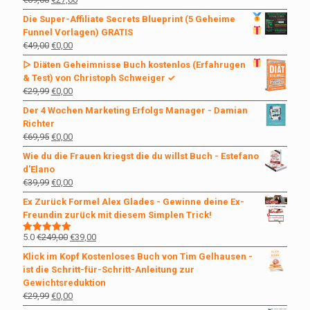
Preis
Preis
Die Super-Affiliate Secrets
Blueprint (5 Geheime
war:
ist:
Funnel Vorlagen)
GRATIS
€69,00
€27,00.
Ursprünglicher
Aktueller
€
49,00
€
0,00
Preis
Preis
▷ Diäten Geheimnisse Buch kostenlos
(Erfahrugen
war:
ist:
& Test) von Christoph Schweiger ✓
€49,00
€0,00.
Ursprünglicher
Aktueller
€
29,99
€
0,00
Preis
Preis
Der 4 Wochen Marketing Erfolgs Manager - Damian
war:
ist:
Richter
€29,99
€0,00.
Ursprünglicher
Aktueller
€
69,95
€
0,00
Preis
Preis
Wie du die Frauen kriegst die du willst Buch - Estefano
war:
ist:
d'Elano
€69,95
€0,00.
Ursprünglicher
Aktueller
€
39,99
€
0,00
Preis
Preis
Ex Zurück Formel Alex Glades - Gewinne deine Ex-
war:
ist:
Freundin zurück mit diesem Simplen Trick!
€39,99
€0,00.
Ursprünglicher
Aktueller
5.0
€
249,00
€
39,00
Bewertet
mit
5.00
Preis
Preis
Klick im Kopf Kostenloses Buch von Tim Gelhausen -
von 5
war:
ist:
ist die Schritt-für-Schritt-Anleitung zur
€249,00
€39,00.
Gewichtsreduktion
Ursprünglicher
Aktueller
€
29,99
€
0,00
Preis
Preis