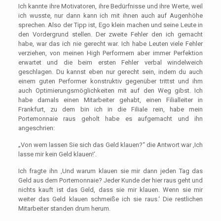
Ich kannte ihre Motivatoren, ihre Bedürfnisse und ihre Werte, weil
ich wusste, nur dann kann ich mit ihnen auch auf Augenhöhe
sprechen. Also der Tipp ist, Ego klein machen und seine Leute in
den Vordergrund stellen. Der zweite Fehler den ich gemacht
habe, war das ich nie gerecht war. Ich habe Leuten viele Fehler
verziehen, von meinen High Performern aber immer Perfektion
erwartet und die beim ersten Fehler verbal windelweich
geschlagen. Du kannst eben nur gerecht sein, indem du auch
einem guten Performer konstruktiv gegenüber trittst und ihm
auch Optimierungsmöglichkeiten mit auf den Weg gibst. Ich
habe damals einen Mitarbeiter gehabt, einen Filialleiter in
Frankfurt, zu dem bin ich in die Filiale rein, habe mein
Portemonnaie raus geholt habe es aufgemacht und ihn
angeschrien:
„Von wem lassen Sie sich das Geld klauen?“ die Antwort war ‚Ich
lasse mir kein Geld klauen!‘.
Ich fragte ihn ‚Und warum klauen sie mir dann jeden Tag das
Geld aus dem Portemonnaie? Jeder Kunde der hier raus geht und
nichts kauft ist das Geld, dass sie mir klauen. Wenn sie mir
weiter das Geld klauen schmeiße ich sie raus.‘ Die restlichen
Mitarbeiter standen drum herum.