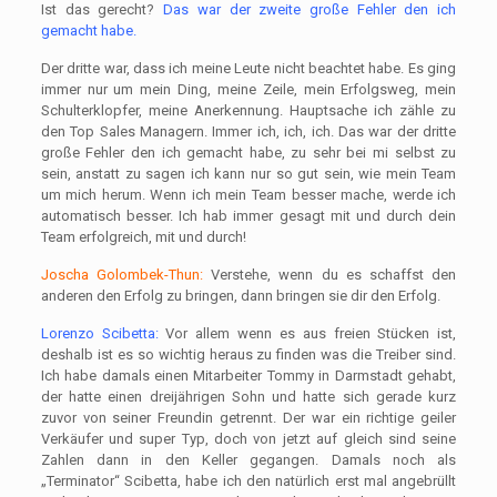
Ist das gerecht?
Das war der zweite große Fehler den ich
gemacht habe.
Der dritte war, dass ich meine Leute nicht beachtet habe. Es ging
immer nur um mein Ding, meine Zeile, mein Erfolgsweg, mein
Schulterklopfer, meine Anerkennung. Hauptsache ich zähle zu
den Top Sales Managern. Immer ich, ich, ich. Das war der dritte
große Fehler den ich gemacht habe, zu sehr bei mi selbst zu
sein, anstatt zu sagen ich kann nur so gut sein, wie mein Team
um mich herum. Wenn ich mein Team besser mache, werde ich
automatisch besser. Ich hab immer gesagt mit und durch dein
Team erfolgreich, mit und durch!
Joscha Golombek-Thun:
Verstehe, wenn du es schaffst den
anderen den Erfolg zu bringen, dann bringen sie dir den Erfolg.
Lorenzo Scibetta:
Vor allem wenn es aus freien Stücken ist,
deshalb ist es so wichtig heraus zu finden was die Treiber sind.
Ich habe damals einen Mitarbeiter Tommy in Darmstadt gehabt,
der hatte einen dreijährigen Sohn und hatte sich gerade kurz
zuvor von seiner Freundin getrennt. Der war ein richtige geiler
Verkäufer und super Typ, doch von jetzt auf gleich sind seine
Zahlen dann in den Keller gegangen. Damals noch als
„Terminator“ Scibetta, habe ich den natürlich erst mal angebrüllt