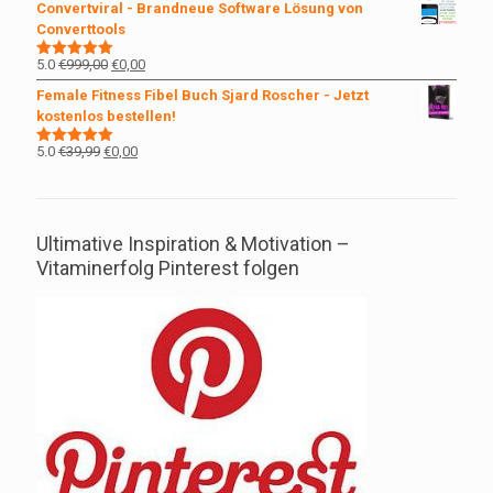
Convertviral - Brandneue Software Lösung von
war:
ist:
Converttools
€29,99
€0,00.
Ursprünglicher
Aktueller
5.0
€
999,00
€
0,00
Bewertet
mit
5.00
Preis
Preis
Female Fitness Fibel Buch Sjard Roscher - Jetzt
von 5
war:
ist:
kostenlos bestellen!
€999,00
€0,00.
Ursprünglicher
Aktueller
5.0
€
39,99
€
0,00
Bewertet
mit
5.00
Preis
Preis
von 5
war:
ist:
€39,99
€0,00.
Ultimative Inspiration & Motivation –
Vitaminerfolg Pinterest folgen