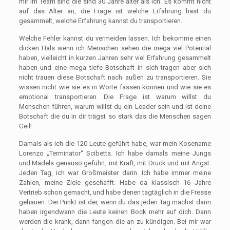
mir im Team sind die sind 30 Jahre älter als ich‘. Es kommt nicht
auf das Alter an, die Frage ist welche Erfahrung hast du
gesammelt, welche Erfahrung kannst du transportieren.
Welche Fehler kannst du vermeiden lassen. Ich bekomme einen
dicken Hals wenn ich Menschen sehen die mega viel Potential
haben, vielleicht in kurzen Jahren sehr viel Erfahrung gesammelt
haben und eine mega tiefe Botschaft in sich tragen aber sich
nicht trauen diese Botschaft nach außen zu transportieren. Sie
wissen nicht wie sie es in Worte fassen können und wie sie es
emotional transportieren. Die Frage ist warum willst du
Menschen führen, warum willst du ein Leader sein und ist deine
Botschaft die du in dir trägst so stark das die Menschen sagen
Geil!
Damals als ich die 120 Leute geführt habe, war mein Kosename
Lorenzo „Terminator“ Scibetta. Ich habe damals meine Jungs
und Mädels genauso geführt, mit Kraft, mit Druck und mit Angst.
Jeden Tag, ich war Großmeister darin. Ich habe immer meine
Zahlen, meine Ziele geschafft. Habe da klassisch 16 Jahre
Vertrieb schon gemacht, und habe denen tagtäglich in die Fresse
gehauen. Der Punkt ist der, wenn du das jeden Tag machst dann
haben irgendwann die Leute keinen Bock mehr auf dich. Dann
werden die krank, dann fangen die an zu kündigen. Bei mir war