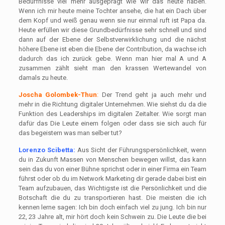
Bedürfnisse viel mehr ausgeprägt wie wir das heute haben.
Wenn ich mir heute meine Tochter ansehe, die hat ein Dach über
dem Kopf und weiß genau wenn sie nur einmal ruft ist Papa da.
Heute erfüllen wir diese Grundbedürfnisse sehr schnell und sind
dann auf der Ebene der Selbstverwirklichung und die nächst
höhere Ebene ist eben die Ebene der Contribution, da wachse ich
dadurch das ich zurück gebe. Wenn man hier mal A und A
zusammen zählt sieht man den krassen Wertewandel von
damals zu heute.
Joscha Golombek-Thun
:
Der Trend geht ja auch mehr und
mehr in die Richtung digitaler Unternehmen. Wie siehst du da die
Funktion des Leaderships im digitalen Zeitalter. Wie sorgt man
dafür das Die Leute einem folgen oder dass sie sich auch für
das begeistern was man selber tut?
Lorenzo Scibetta:
Aus Sicht der Führungspersönlichkeit, wenn
du in Zukunft Massen von Menschen bewegen willst, das kann
sein das du von einer Bühne sprichst oder in einer Firma ein Team
führst oder ob du im Network Marketing dir gerade dabei bist ein
Team aufzubauen, das Wichtigste ist die Persönlichkeit und die
Botschaft die du zu transportieren hast. Die meisten die ich
kennen lerne sagen: Ich bin doch einfach viel zu jung. Ich bin nur
22, 23 Jahre alt, mir hört doch kein Schwein zu. Die Leute die bei