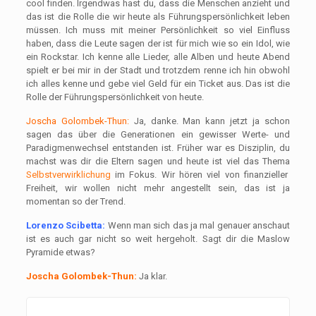
cool finden. Irgendwas hast du, dass die Menschen anzieht und
das ist die Rolle die wir heute als Führungspersönlichkeit leben
müssen. Ich muss mit meiner Persönlichkeit so viel Einfluss
haben, dass die Leute sagen der ist für mich wie so ein Idol, wie
ein Rockstar. Ich kenne alle Lieder, alle Alben und heute Abend
spielt er bei mir in der Stadt und trotzdem renne ich hin obwohl
ich alles kenne und gebe viel Geld für ein Ticket aus. Das ist die
Rolle der Führungspersönlichkeit von heute.
Joscha Golombek-Thun:
Ja, danke. Man kann jetzt ja schon
sagen das über die Generationen ein gewisser Werte- und
Paradigmenwechsel entstanden ist. Früher war es Disziplin, du
machst was dir die Eltern sagen und heute ist viel das Thema
Selbstverwirklichung
im Fokus. Wir hören viel von finanzieller
Freiheit, wir wollen nicht mehr angestellt sein, das ist ja
momentan so der Trend.
Lorenzo Scibetta:
Wenn man sich das ja mal genauer anschaut
ist es auch gar nicht so weit hergeholt. Sagt dir die Maslow
Pyramide etwas?
Joscha Golombek-Thun:
Ja klar.