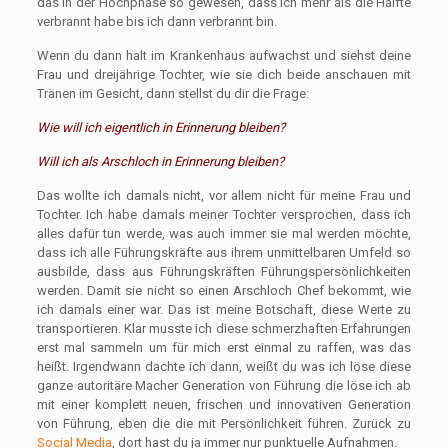
das in der Hochphase so gewesen, dass ich mehr als die Hälfte
verbrannt habe bis ich dann verbrannt bin.
Wenn du dann halt im Krankenhaus aufwachst und siehst deine
Frau und dreijährige Tochter, wie sie dich beide anschauen mit
Tränen im Gesicht, dann stellst du dir die Frage:
Wie will ich eigentlich in Erinnerung bleiben?
Will ich als Arschloch in Erinnerung bleiben?
Das wollte ich damals nicht, vor allem nicht für meine Frau und
Tochter. Ich habe damals meiner Tochter versprochen, dass ich
alles dafür tun werde, was auch immer sie mal werden möchte,
dass ich alle Führungskräfte aus ihrem unmittelbaren Umfeld so
ausbilde, dass aus Führungskräften Führungspersönlichkeiten
werden. Damit sie nicht so einen Arschloch Chef bekommt, wie
ich damals einer war. Das ist meine Botschaft, diese Werte zu
transportieren. Klar musste ich diese schmerzhaften Erfahrungen
erst mal sammeln um für mich erst einmal zu raffen, was das
heißt. Irgendwann dachte ich dann, weißt du was ich löse diese
ganze autoritäre Macher Generation von Führung die löse ich ab
mit einer komplett neuen, frischen und innovativen Generation
von Führung, eben die die mit Persönlichkeit führen. Zurück zu
Social Media
, dort hast du ja immer nur punktuelle Aufnahmen.