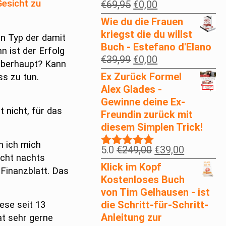
Gesicht zu
Ursprünglicher
Aktueller
€
69,95
€
0,00
Preis
Preis
Wie du die Frauen
war:
ist:
kriegst die du willst
in Typ der damit
€69,95
€0,00.
Buch - Estefano d'Elano
n ist der Erfolg
Ursprünglicher
Aktueller
€
39,99
€
0,00
 überhaupt? Kann
Preis
Preis
Ex Zurück Formel
ss zu tun.
war:
ist:
Alex Glades -
€39,99
€0,00.
Gewinne deine Ex-
 nicht, für das
Freundin zurück mit
diesem Simplen Trick!
n ich mich
Ursprünglicher
Aktueller
5.0
€
249,00
€
39,00
Bewertet
icht nachts
Preis
Preis
mit
5.00
Klick im Kopf
Finanzblatt. Das
war:
ist:
von 5
Kostenloses Buch
€249,00
€39,00.
von Tim Gelhausen - ist
die Schritt-für-Schritt-
ese seit 13
Anleitung zur
at sehr gerne