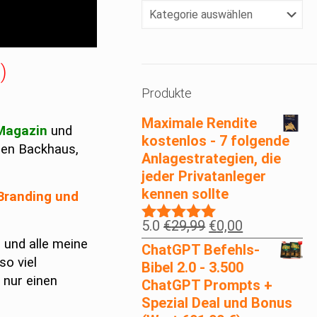
Klicke
Dein
Lieblingsthema
an!
!
)
Produkte
Maximale Rendite
 Magazin
und
kostenlos - 7 folgende
lien Backhaus,
Anlagestrategien, die
jeder Privatanleger
kennen sollte
 Branding und
Ursprünglicher
Aktueller
5.0
€
29,99
€
0,00
Bewertet
Preis
Preis
h und alle meine
mit
5.00
ChatGPT Befehls-
war:
ist:
von 5
so viel
Bibel 2.0 - 3.500
€29,99
€0,00.
 nur einen
ChatGPT Prompts +
Spezial Deal und Bonus