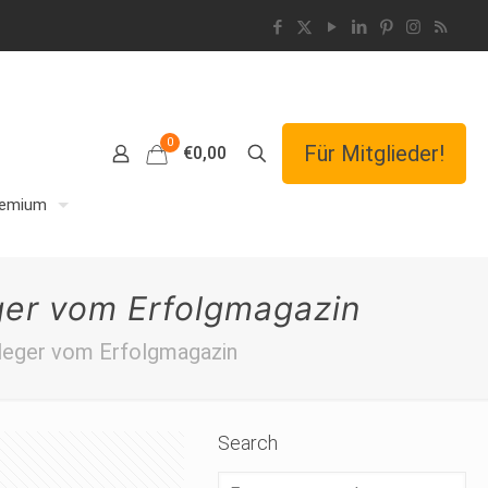
0
Für Mitglieder!
€0,00
remium
ger vom Erfolgmagazin
rleger vom Erfolgmagazin
Search