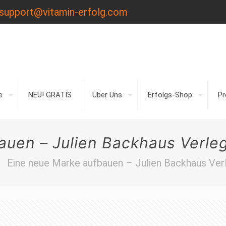
support@vitamin-erfolg.com
e
NEU! GRATIS
Über Uns
Erfolgs-Shop
P
auen – Julien Backhaus Verle
Eine neue Marke aufbauen – Julien Backhaus Ve