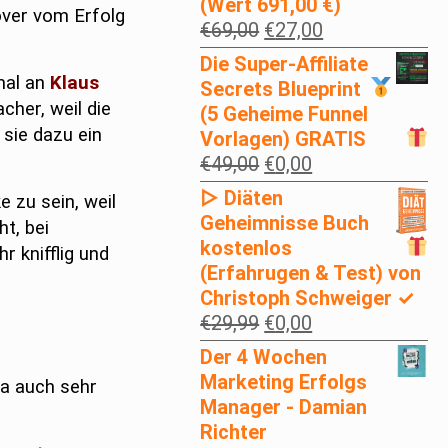
(Wert 691,00 €)
over vom Erfolg
Ursprünglicher
Aktueller
€
69,00
€
27,00
Preis
Preis
Die Super-Affiliate
war:
ist:
mal an
Klaus
Secrets
Blueprint
€69,00
€27,00.
cher, weil die
(5 Geheime Funnel
sie dazu ein
Vorlagen)
GRATIS
Ursprünglicher
Aktueller
€
49,00
€
0,00
Preis
Preis
▷ Diäten
 zu sein, weil
war:
ist:
Geheimnisse Buch
t, bei
€49,00
€0,00.
kostenlos
r knifflig und
(Erfahrugen & Test) von
Christoph Schweiger ✓
Ursprünglicher
Aktueller
€
29,99
€
0,00
Preis
Preis
Der 4 Wochen
war:
ist:
Marketing Erfolgs
ja auch sehr
€29,99
€0,00.
Manager - Damian
Richter