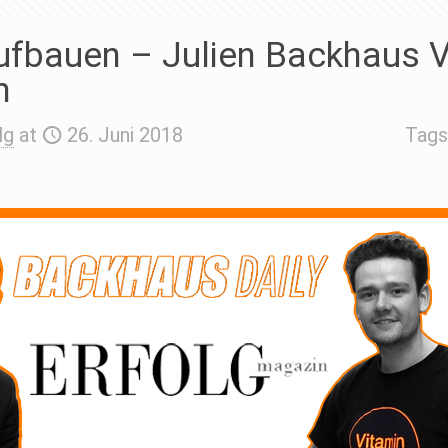
ufbauen – Julien Backhaus V
n
lg
at
26. Juni 2018
Tag