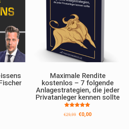
eissens
Maximale Rendite
Fischer
kostenlos – 7 folgende
Anlagestrategien, die jeder
Privatanleger kennen sollte
nglicher
ktueller
reis
Bewertet
st:
Ursprünglicher
Aktueller
€
0,00
€
29,99
mit
0,00.
Preis
Preis
5.00
von 5
war:
ist: