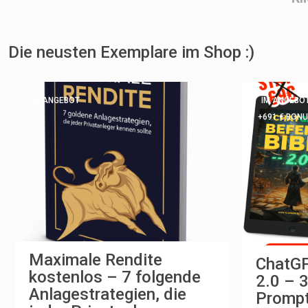
Die neusten Exemplare im Shop :)
IM ANGEBOT
IM ANGEBO
+691 € BON
Maximale Rendite
ChatGP
kostenlos – 7 folgende
2.0 – 
Anlagestrategien, die
Prompt