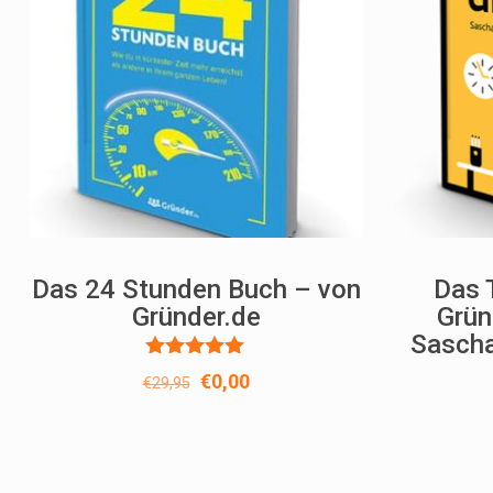
Das 24 Stunden Buch – von
Das 
Gründer.de
Grün
Sascha
Bewertet
Ursprünglicher
Aktueller
€
0,00
€
29,95
mit
Preis
Preis
5.00
von 5
war:
ist:
€29,95
€0,00.