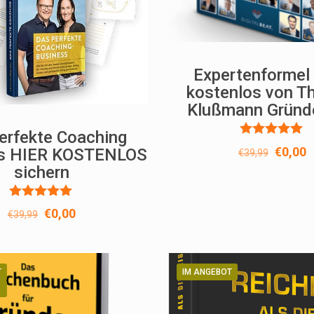
Expertenformel
kostenlos von 
Klußmann Gründ
erfekte Coaching
Bewertet
Ursprü
A
€
0,00
ss HIER KOSTENLOS
€
39,99
mit
Preis
P
sichern
5.00
von 5
war:
i
€39,99
€
Bewertet
Ursprünglicher
Aktueller
€
0,00
€
39,99
mit
Preis
Preis
5.00
von 5
war:
ist:
€39,99
€0,00.
T
IM ANGEBOT
S