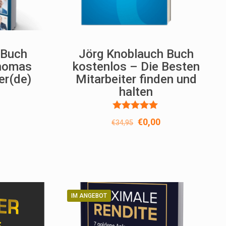
 Buch
Jörg Knoblauch Buch
Thomas
kostenlos – Die Besten
er(de)
Mitarbeiter finden und
halten
nglicher
ktueller
Bewertet
reis
Ursprünglicher
Aktueller
€
0,00
€
34,95
mit
st:
Preis
Preis
5.00
von 5
0,00.
war:
ist:
€34,95
€0,00.
IM ANGEBOT