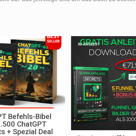
T
IM ANGEBOT
US
T Befehls-Bibel
3.500 ChatGPT
s + Spezial Deal