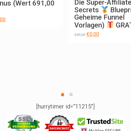
Die Super-Affiliat
nus (Wert 691,00
Secrets
Bluepri
Geheime Funnel
rünglicher
Aktueller
,00
Vorlagen)
GRA
s
Preis
ist:
Ursprünglicher
Aktueller
€
0,00
€
49,00
,00
€27,00.
Preis
Preis
war:
ist:
€49,00
€0,00.
[hurrytimer id=“11215″]