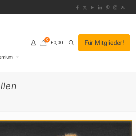
0
Für Mitglieder!
€0,00
emium
llen