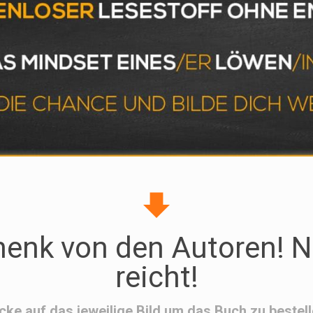
henk von den Autoren! N
reicht!
icke auf das jeweilige Bild um das Buch zu bestell