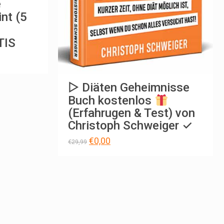
e
nt (5
TIS
▷ Diäten Geheimnisse
Buch kostenlos
(Erfahrugen & Test) von
Christoph Schweiger ✓
Ursprünglicher
Aktueller
€
0,00
€
29,99
Preis
Preis
war:
ist:
€29,99
€0,00.