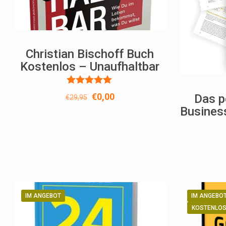
Christian Bischoff Buch
Kostenlos – Unaufhaltbar
Bewertet
Ursprünglicher
Aktueller
€
0,00
Das p
€
29,95
mit
Preis
Preis
Busine
5.00
von 5
war:
ist:
€29,95
€0,00.
IM ANGEBOT
IM ANGEBO
KOSTENLO