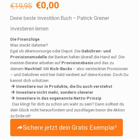
Ursprünglicher
Aktueller
€
0,00
€
19,95
Preis
Preis
Deine beste Investition Buch – Patrick Greiner
war:
ist:
Investieren lernen
€19,95
€0,00.
Die Finanzlüge
Was steckt dahinter?
Egal ob Altersvorsorge oder Depot. Die
Gebühren- und
Provisionsmodelle
der Banken halten überall die Hand auf. Die
meisten Berater arbeiten auf
Provisionsbasis
und das zu
deinem
Nachteil
. Mit
Kick-Backs
– also versteckten Provisionen
– und Gebühren wird hier Geld verdient auf deine Kosten. Doch Du
kannst dich schützen:
Investiere nur in Produkte, die Du auch verstehst
Investiere nicht mehr, sondern cleverer
Investiere in das sogenannte Netto-Prinzip
Das klingt für dich zu schön um wahr zu sein? Dann solltest du
dein Glück nicht herausfordern und zuschlagen bevor die Aktion
zu Ende ist!
Sichere jetzt dein Gratis Exemplar!