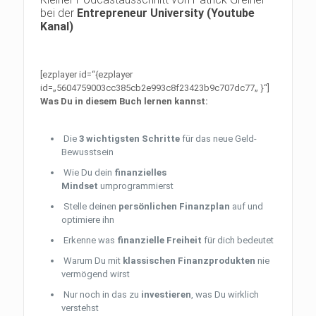
bei der
Entrepreneur University (Youtube
Kanal)
[ezplayer id=“{ezplayer
id=„5604759003cc385cb2e993c8f23423b9c707dc77„ }“]
Was Du in diesem Buch lernen kannst:
Die
3 wichtigsten Schritte
für das neue Geld-
Bewusstsein
Wie Du dein
finanzielles
Mindset
umprogrammierst
Stelle deinen
persönlichen Finanzplan
auf und
optimiere ihn
Erkenne was
finanzielle Freiheit
für dich bedeutet
Warum Du mit
klassischen Finanzprodukten
nie
vermögend wirst
Nur noch in das zu
investieren
, was Du wirklich
verstehst