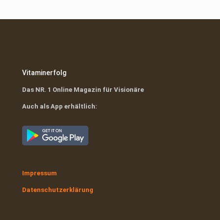
Preis
Preis
war:
ist:
war:
ist:
€16,95
€0,00.
€29,99
€0,00.
Vitaminerfolg
Das NR. 1 Online Magazin für Visionäre
Auch als App erhältlich:
Impressum
Datenschutzerklärung