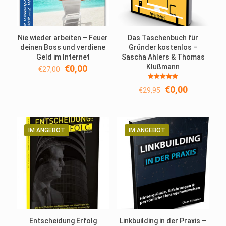
Nie wieder arbeiten – Feuer
Das Taschenbuch für
deinen Boss und verdiene
Gründer kostenlos –
Geld im Internet
Sascha Ahlers & Thomas
Ursprünglicher
Aktueller
Klußmann
€
0,00
€
27,00
Preis
Preis
Bewertet
war:
ist:
Ursprünglicher
Aktueller
€
0,00
€
29,95
mit
€27,00
€0,00.
5.00
Preis
Preis
von 5
war:
ist:
€29,95
€0,00.
IM ANGEBOT
IM ANGEBOT
Entscheidung Erfolg
Linkbuilding in der Praxis –