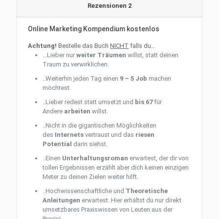
Rezensionen
2
Online Marketing Kompendium kostenlos
Achtung!
Bestelle das Buch
NICHT
falls du…
…Lieber nur
weiter
Träumen
willst, statt deinen
Traum zu verwirklichen.
..Weiterhin jeden Tag einen
9 – 5 Job
machen
möchtest.
..Lieber redest statt umsetzt und
bis 67
für
Andere
arbeiten
willst.
..Nicht in die gigantischen Möglichkeiten
des
Internets
vertraust und das
riesen
Potential
darin siehst.
..Einen
Unterhaltungsroman
erwartest, der dir von
tollen Ergebnissen erzählt aber dich keinen einzigen
Meter zu deinen Zielen weiter hilft.
..Hochwissenschaftliche und
Theoretische
Anleitungen
erwartest. Hier erhältst du nur direkt
umsetzbares Praxiswissen von Leuten aus der
Praxis!