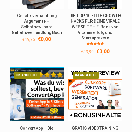
Gehaltsverhandlung
DIE TOP 10 ELITE GROWTH
Argumente –
HACKS FÜR DEINE VIRALE
Selbstbewusste
WEBSEITE – E-Book von
Gehaltsverhandlung Buch
Vitaminerfolg und
Ursprünglicher
Aktueller
Startuprakete
€
0,00
€
19,95
Preis
Preis
Bewertet
war:
ist:
Ursprünglicher
Aktueller
€
0,00
€
39,99
mit
€19,95
€0,00.
5.00
Preis
Preis
von 5
war:
ist:
€39,99
€0,00.
IM ANGEBOT
IM ANGEBOT
ConvertApp – Die
GRATIS VIDEOTRAINING