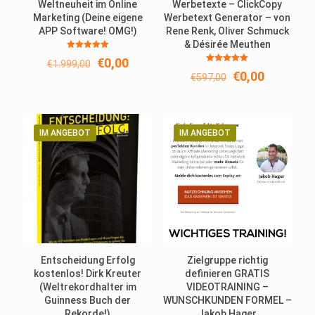
Weltneuheit im Online
Werbetexte – ClickCopy
Marketing (Deine eigene
Werbetext Generator – von
APP Software! OMG!)
Rene Renk, Oliver Schmuck
& Désirée Meuthen
Bewertet
Ursprünglicher
Aktueller
€
0,00
€
1.999,00
mit
Bewertet
5.00
Preis
Preis
Ursprünglicher
Aktueller
€
0,00
€
597,00
mit
von 5
5.00
war:
ist:
Preis
Preis
von 5
€1.999,00
€0,00.
war:
ist:
€597,00
€0,00.
IM ANGEBOT
IM ANGEBOT
Entscheidung Erfolg
Zielgruppe richtig
kostenlos! Dirk Kreuter
definieren GRATIS
(Weltrekordhalter im
VIDEOTRAINING –
Guinness Buch der
WUNSCHKUNDEN FORMEL –
Rekorde!)
Jakob Hager