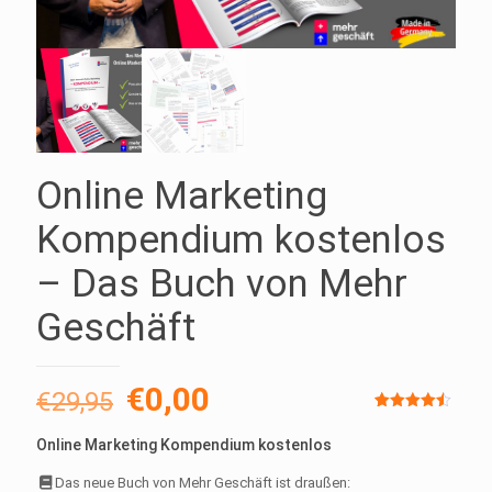
Online Marketing
Kompendium kostenlos
– Das Buch von Mehr
Geschäft
Ursprünglicher
Aktueller
€
0,00
€
29,95
Preis
Preis
Bewertet
2
mit
4.50
Online Marketing Kompendium kostenlos
von 5,
war:
ist:
basierend
auf
Das neue Buch von Mehr Geschäft ist draußen:
Kundenbewertunge