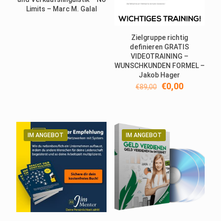
Limits – Marc M. Galal
Zielgruppe richtig
definieren GRATIS
VIDEOTRAINING –
WUNSCHKUNDEN FORMEL –
Jakob Hager
Ursprünglicher
Aktueller
€
0,00
€
89,00
Preis
Preis
war:
ist:
€89,00
€0,00.
IM ANGEBOT
IM ANGEBOT