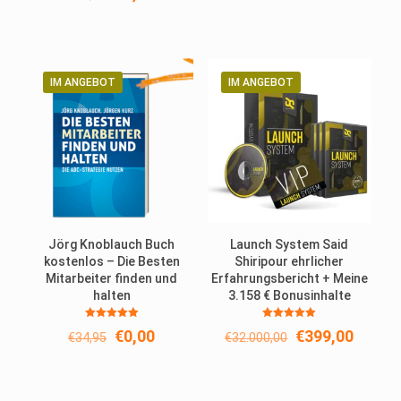
5.00
Preis
Preis
von 5
war:
ist:
€39,99
€0,00.
IM ANGEBOT
IM ANGEBOT
Jörg Knoblauch Buch
Launch System Said
kostenlos – Die Besten
Shiripour ehrlicher
Mitarbeiter finden und
Erfahrungsbericht + Meine
halten
3.158 € Bonusinhalte
Bewertet
Bewertet
Ursprünglicher
Aktueller
Ursprünglicher
Aktuel
€
0,00
€
399,00
€
34,95
€
32.000,00
mit
mit
5.00
5.00
Preis
Preis
Preis
Preis
von 5
von 5
war:
ist:
war:
ist:
€34,95
€0,00.
€32.000,00
€399,0