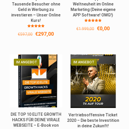
Tausende Besucher ohne
Weltneuheit im Online
Geld in Werbung zu
Marketing (Deine eigene
investieren – Unser Online
APP Software! OMG!)
Kurs!
Bewertet
Ursprüngliche
Aktuelle
€
0,00
€
1.999,00
mit
Bewertet
5.00
Ursprünglicher
Aktueller
Preis
Preis
€
297,00
€
597,00
mit
von 5
5.00
Preis
Preis
war:
ist:
von 5
war:
ist:
€1.999,00
€0,00.
€597,00
€297,00.
IM ANGEBOT
IM ANGEBOT
DIE TOP 10 ELITE GROWTH
Vertriebsoffensive Ticket
HACKS FÜR DEINE VIRALE
2020 – Die beste Investition
WEBSEITE – E-Book von
in deine Zukunft!