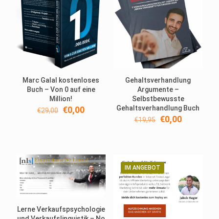
Marc Galal kostenloses
Gehaltsverhandlung
Buch – Von 0 auf eine
Argumente –
Million!
Selbstbewusste
Ursprünglicher
Aktueller
Gehaltsverhandlung Buch
€
0,00
€
29,00
Preis
Preis
Ursprünglicher
Aktueller
€
0,00
€
19,95
war:
ist:
Preis
Preis
€29,00
€0,00.
war:
ist:
€19,95
€0,00.
IM ANGEBOT
Lerne Verkaufspsychologie
und Verkaufslinguistik – No