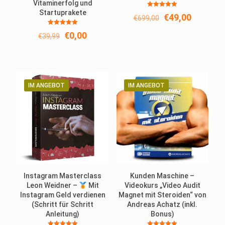
Vitaminerfolg und
Startuprakete
Bewertet
Ursprünglicher
Aktuelle
€
49,00
€
699,00
mit
5.00
Preis
Preis
von 5
Bewertet
Ursprünglicher
Aktueller
€
0,00
war:
ist:
€
39,99
mit
5.00
Preis
Preis
€699,00
€49,00.
von 5
war:
ist:
€39,99
€0,00.
IM ANGEBOT
IM ANGEBOT
Instagram Masterclass
Kunden Maschine –
Leon Weidner –
Mit
Videokurs „Video Audit
Instagram Geld verdienen
Magnet mit Steroiden“ von
(Schritt für Schritt
Andreas Achatz (inkl.
Anleitung)
Bonus)