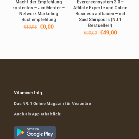
Macht der Empfehlung
Evergreensystem 3.0 –
kostenlos – Jim Menter –
Affilate Experte und Online
Network Marketing
Business aufbauen – mit
Buchempfehlung
Said Shiripours (N0.1
Ursprünglicher
Aktueller
Bestseller!)
€
0,00
€
17,95
Preis
Preis
Ursprünglicher
Aktueller
€
49,00
€
99,00
war:
ist:
Preis
Preis
€17,95
€0,00.
war:
ist:
€99,00
€49,00.
Vitaminerfolg
Das NR. 1 Online Magazin für Visionäre
Auch als App erhältlich: