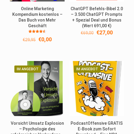
Online Marketing
ChatGPT Befehls-Bibel 2.0
Kompendium kostenlos –
– 3.500 ChatGPT Prompts
Das Buch von Mehr
+ Spezial Deal und Bonus
Geschäft
(Wert 691,00 €)
Ursprünglicher
Aktueller
€
27,00
€
69,00
Bewertet
Preis
Preis
Ursprünglicher
Aktueller
€
0,00
€
29,95
mit
war:
ist:
4.50
Preis
Preis
von 5
€69,00
€27,00.
war:
ist:
€29,95
€0,00.
IM ANGEBOT
IM ANGEBOT
Vorsicht Umsatz Explosion
PodcastOffensive GRATIS
– Psychologie des
E-Book zum Sofort