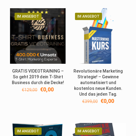
€24,95
€0,00.
IM ANGEBOT
IM ANGEBOT
GRATIS VIDEOTRAINING –
Revolutionäre Marketing
So geht 2019 dein T-Shirt
Strategie! – Gewinne
Business durch die Decke!
automatisiert und
Ursprünglicher
Aktueller
kostenlos neue Kunden.
€
0,00
€
129,00
Preis
Preis
Und das jeden Tag.
war:
ist:
Ursprünglicher
Aktueller
€
0,00
€
399,00
€129,00
€0,00.
Preis
Preis
war:
ist:
€399,00
€0,00.
IM ANGEBOT
IM ANGEBOT