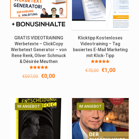
GRATIS VIDEOTRAINING
Klicktipp Kostenloses
Werbetexte – ClickCopy
Videotraining – Tag
Werbetext Generator – von
basiertes E-Mail Marketing
Rene Renk, Oliver Schmuck
mit Klick-Tipp
& Désirée Meuthen
Bewertet
Ursprünglicher
Aktueller
€
1,00
€
70,00
mit
Bewertet
5.00
Ursprünglicher
Aktueller
Preis
Preis
€
0,00
€
597,00
mit
von 5
5.00
Preis
Preis
war:
ist:
von 5
war:
ist:
€70,00
€1,00.
€597,00
€0,00.
IM ANGEBOT
IM ANGEBOT