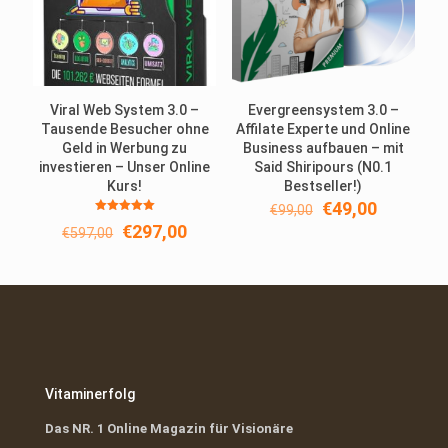
Viral Web System 3.0 –
Evergreensystem 3.0 –
Tausende Besucher ohne
Affilate Experte und Online
Geld in Werbung zu
Business aufbauen – mit
investieren – Unser Online
Said Shiripours (N0.1
Kurs!
Bestseller!)
Ursprünglicher
Aktueller
€
49,00
€
99,00
Bewertet
Preis
Preis
Ursprünglicher
Aktueller
€
297,00
€
597,00
mit
war:
ist:
5.00
Preis
Preis
von 5
€99,00
€49,00.
war:
ist:
€597,00
€297,00.
Vitaminerfolg
Das NR. 1 Online Magazin für Visionäre