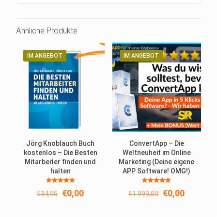
Ähnliche Produkte
IM ANGEBOT
IM ANGEBOT
Jörg Knoblauch Buch
ConvertApp – Die
kostenlos – Die Besten
Weltneuheit im Online
Mitarbeiter finden und
Marketing (Deine eigene
halten
APP Software! OMG!)
Bewertet
Bewertet
Ursprünglicher
Aktueller
Ursprüngliche
Aktuelle
€
0,00
€
0,00
€
34,95
€
1.999,00
mit
mit
5.00
5.00
Preis
Preis
Preis
Preis
von 5
von 5
war:
ist:
war:
ist: