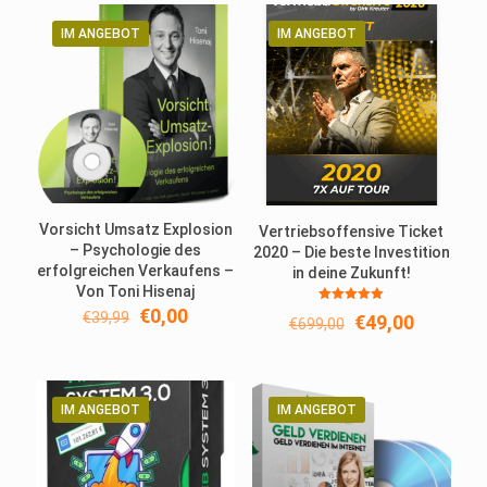
€34,95
€0,00.
€1.999,00
€0,00.
IM ANGEBOT
IM ANGEBOT
Vorsicht Umsatz Explosion
Vertriebsoffensive Ticket
– Psychologie des
2020 – Die beste Investition
erfolgreichen Verkaufens –
in deine Zukunft!
Von Toni Hisenaj
Ursprünglicher
Aktueller
€
0,00
Bewertet
€
39,99
Ursprünglicher
Aktuelle
€
49,00
€
699,00
mit
Preis
Preis
5.00
Preis
Preis
von 5
war:
ist:
war:
ist:
€39,99
€0,00.
€699,00
€49,00.
IM ANGEBOT
IM ANGEBOT