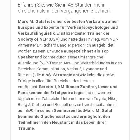
Erfahren Sie, wie Sie in 48 Stunden mehr
erreichen als in den vergangenen 3 Jahren.
Marc M. Galal ist einer der besten Verkaufstrainer
Europas und Experte für Verkaufspsychologie und
Verkaufslinguistik
. Er ist lizenzierter
Trainer der
Society of NLP
(USA) und hatte das Privileg, vom NLP-
Altmeister Dr. Richard Bandler persönlich ausgebildet
worden zu sein. Er wurde
ausgezeichnet als Top
Speaker
und konnte durch seine umfangreiche
Ausbildung (NLP-Trainer, Aus- und Weiterbildungen in den
Bereichen Kommunikation, Verkauf, Hypnose und
Rhetorik) die
nls®-Strategie entwickeln
, die große
Erfolge in allen fünf Bereichen des Lebens
ermöglicht.
Bereits 1,9 Millionen
Zuhörer, Leser und
Fans kennen die Erfolgsstrategie
und es werden
täglich mehr. Zahlreiche Unternehmen wie Toyota, Nike,
Bang & Olufsen und Renault setzen bereits seit Jahren
auf nls®.
In seinen Seminaren löst
Marc M. Galal
hemmende Glaubenssätze und ermöglicht den
Teilnehmern den
Neustart in das Leben ihrer
Träume
.