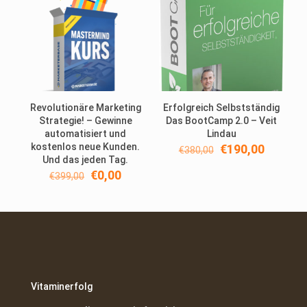
Revolutionäre Marketing
Erfolgreich Selbstständig
Strategie! – Gewinne
Das BootCamp 2.0 – Veit
automatisiert und
Lindau
kostenlos neue Kunden.
Ursprünglicher
Aktuell
€
190,00
€
380,00
Und das jeden Tag.
Preis
Preis
Ursprünglicher
Aktueller
war:
ist:
€
0,00
€
399,00
Preis
Preis
€380,00
€190,00
war:
ist:
€399,00
€0,00.
Vitaminerfolg