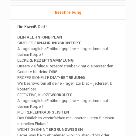
Beschreibung
Die Eiweiß Diät!
DEIN
ALL-IN-ONE PLAN
SIMPLES
ERNÄHRUNGSKONZEPT
Alltagstaugliche Ernährungspläne – abgestimmt auf
deinen Körper!
LECKERE
REZEPTSAMMLUNG
Unsere vielfältige Rezeptdatenbank hat die passenden
Gerichte für deine Diät!
PROFESSIONELLE
DIÄT-BETREUUNG
Wir beantworten all deine Fragen zur Diät – jederzeit &
kostenlos!
EFFEKTIVE, KURZE
WORKOUTS
Alltagstaugliche Ernährungspläne – abgestimmt auf
deinen Körper!
MEHRERE
EINKAUFSLISTEN
Das Diätleben vereinfachen mit unseren Listen für einen
schnellen Einkauf.
WICHTIGES
HINTERGRUNDWISSEN
Lerne, was beim Abnehmen wirklich über Erfolg oder