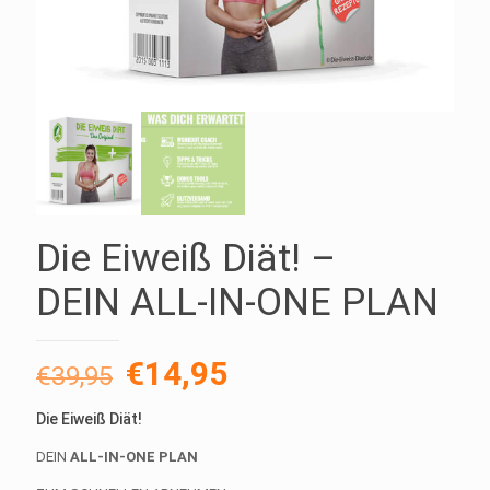
Die Eiweiß Diät! –
DEIN ALL-IN-ONE PLAN
Ursprünglicher
Aktueller
€
14,95
€
39,95
Preis
Preis
Die Eiweiß Diät!
war:
ist:
DEIN
ALL-IN-ONE PLAN
€39,95
€14,95.