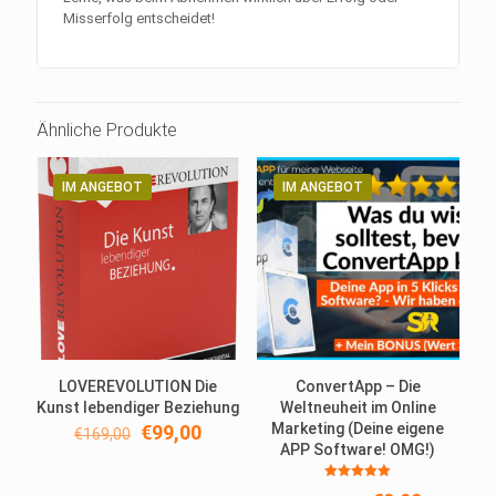
Misserfolg entscheidet!
Ähnliche Produkte
IM ANGEBOT
IM ANGEBOT
LOVEREVOLUTION Die
ConvertApp – Die
Kunst lebendiger Beziehung
Weltneuheit im Online
Ursprünglicher
Aktueller
Marketing (Deine eigene
€
99,00
€
169,00
Preis
Preis
APP Software! OMG!)
war:
ist:
Bewertet
€169,00
€99,00.