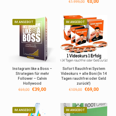
Ursprüngliche
Aktuelle
€
0,00
€
1.999,00
mit
5.00
Preis
Preis
von 5
war:
ist:
€1.999,00
€0,00.
IM ANGEBOT
IM ANGEBOT
Instagram like a Boss –
Sofort Rauchfrei System
Strategien für mehr
Videokurs + alle Boni (In 14
Follower – Calvin
Tagen rauchfrei oder Geld
Hollywood
zurück!)
Ursprünglicher
Aktueller
Ursprünglicher
Aktuelle
€
39,00
€
69,00
€
69,00
€
109,00
Preis
Preis
Preis
Preis
war:
ist:
war:
ist:
€69,00
€39,00.
€109,00
€69,00.
IM ANGEBOT
IM ANGEBOT