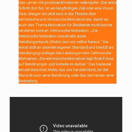
das Lernen mit positiven Emotionen verknüpfen. Der erste
Schritt dort hin, ist ein langfristiges Ziel oder eine Vision.
Dazu steigen wir jetzt kurz in die Theorie über
extrinsische und intrinsische Motivation ein, damit wir
auch das Thema Motivation für Studenten noch besser
verstehen können. Intrinsische Motivation: „Die
intrinsische Motivation beschreibt einen
Handlungsimpuls (Motiv) aus uns selbst heraus.“ Sie
misst sich an unserem eigenen Standard und besitzt als
Handlungsgrundlage das Leistungsmotiv! Extrinsische
Motivation: „Die extrinsische Motivation legt ihren Fokus
auf Belohnungen und Vorteile im Außen.“ Das bedeutet
ein extrinsisches Motiv, das uns handeln lässt, ist der
Wunsch nach einer Belohnung oder das Vermeiden einer
Bestrafung.