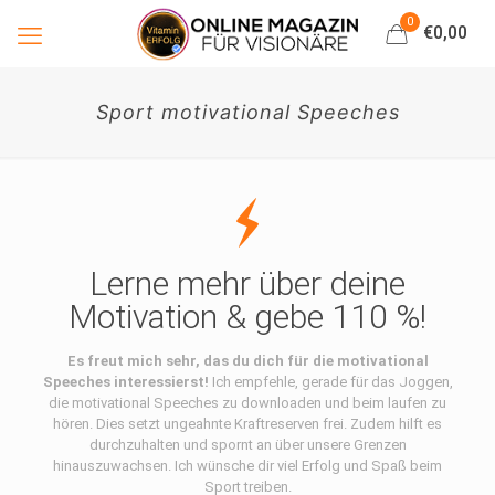
0
€0,00
Sport motivational Speeches
Lerne mehr über deine
Motivation & gebe 110 %!
Es freut mich sehr, das du dich für die motivational
Speeches interessierst!
Ich empfehle, gerade für das Joggen,
die motivational Speeches zu downloaden und beim laufen zu
hören. Dies setzt ungeahnte Kraftreserven frei. Zudem hilft es
durchzuhalten und spornt an über unsere Grenzen
hinauszuwachsen. Ich wünsche dir viel Erfolg und Spaß beim
Sport treiben.