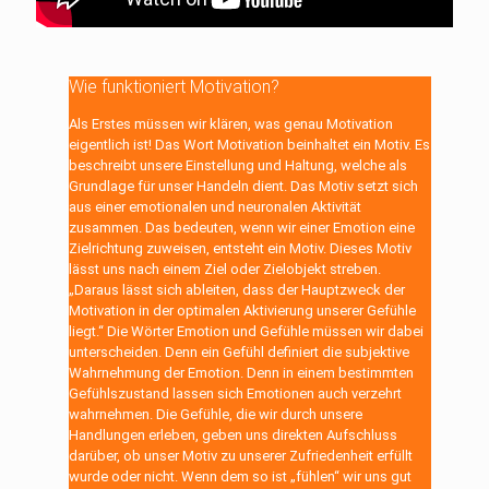
Wie funktioniert Motivation?
Als Erstes müssen wir klären, was genau Motivation
eigentlich ist! Das Wort Motivation beinhaltet ein Motiv. Es
beschreibt unsere Einstellung und Haltung, welche als
Grundlage für unser Handeln dient. Das Motiv setzt sich
aus einer emotionalen und neuronalen Aktivität
zusammen. Das bedeuten, wenn wir einer Emotion eine
Zielrichtung zuweisen, entsteht ein Motiv. Dieses Motiv
lässt uns nach einem Ziel oder Zielobjekt streben.
„Daraus lässt sich ableiten, dass der Hauptzweck der
Motivation in der optimalen Aktivierung unserer Gefühle
liegt.“ Die Wörter Emotion und Gefühle müssen wir dabei
unterscheiden. Denn ein Gefühl definiert die subjektive
Wahrnehmung der Emotion. Denn in einem bestimmten
Gefühlszustand lassen sich Emotionen auch verzehrt
wahrnehmen. Die Gefühle, die wir durch unsere
Handlungen erleben, geben uns direkten Aufschluss
darüber, ob unser Motiv zu unserer Zufriedenheit erfüllt
wurde oder nicht. Wenn dem so ist „fühlen“ wir uns gut