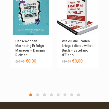
IM ANGEBOT
IM ANGEBOT
Der 4 Wochen
Wie du die Frauen
Marketing Erfolgs
kriegst die du willst
Manager – Damian
Buch – Estefano
Richter
d’Elano
Ursprünglicher
Aktueller
Ursprünglicher
Aktueller
cher
ller
€
0,00
€
0,00
€
69,95
€
39,99
Preis
Preis
Preis
Preis
war:
ist:
war:
ist:
€69,95
€0,00.
€39,99
€0,00.
.