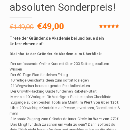
absoluten Sonderpreis!
Ursprünglicher
Aktueller
€
49,00
€
149,00
Preis
Preis
Bewertet
1
mit
5.00
Trete der Gründer.de Akademie bei und baue dein
von 5,
war:
ist:
basierend
Unternehmen auf:
auf
€149,00
€49,00.
Kundenbewertung
Die Inhalte der Gründer.de Akademie im Überblick:
Der umfassende Online-Kurs mit über 200 Seiten geballtem
Wissen
Der 60-Tage-Plan für deinen Erfolg
10 fertige Geschäftsideen zum sofort loslegen
21 Wegweiser herausragender Persönlichkeiten
Der Growth-Hacking Guide für deinen Raketen-Start
Mehr als 10 Vorlagen für Verträge + Businessplan Checkliste
Zugänge zu den besten Tools am Markt
im Wert von über 120€
Über 200 wichtige Kontakte zur Presse, Investoren, Dienstleister &
mehr
3 Monate Zugang zum Gründer.de Inner-Circle
im Wert von 270€
Das klingt für dich zu schön um wahr zu sein? Dann solltest du
dein Glück nicht herausfordern und zuschlagen bevor die Aktion