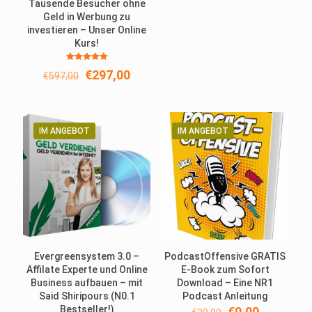
Tausende Besucher ohne
Geld in Werbung zu
investieren – Unser Online
Kurs!
Bewertet
Ursprünglicher
Aktueller
€
297,00
€
597,00
mit
5.00
Preis
Preis
von 5
war:
ist:
€597,00
€297,00.
IM ANGEBOT
IM ANGEBOT
Evergreensystem 3.0 –
PodcastOffensive GRATIS
Affilate Experte und Online
E-Book zum Sofort
Business aufbauen – mit
Download – Eine NR1
Said Shiripours (N0.1
Podcast Anleitung
Bestseller!)
Ursprünglicher
Aktueller
€
0,00