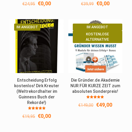
Ursprünglicher
Aktueller
Ursprünglicher
Aktueller
€
0,00
€
0,00
€
24,95
€
39,99
Preis
Preis
Preis
Preis
war:
ist:
war:
ist:
€24,95
€0,00.
€39,99
€0,00.
IM ANGEBOT
IM ANGEBOT
KOSTENLOSE
ALTERNATIVE
Entscheidung Erfolg
Die Gründer.de Akademie
kostenlos! Dirk Kreuter
NUR FÜR KURZE ZEIT zum
(Weltrekordhalter im
absoluten Sonderpreis!
Guinness Buch der
Bewertet
Rekorde!)
Ursprünglicher
Aktuelle
€
49,00
€
149,00
mit
5.00
Preis
Preis
von 5
Bewertet
Ursprünglicher
Aktueller
war:
ist:
€
0,00
€
19,95
mit
5.00
Preis
Preis
€149,00
€49,00.
von 5
war:
ist: