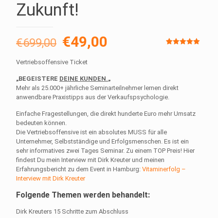
Zukunft!
Ursprünglicher
Aktueller
€
49,00
€
699,00
Preis
Preis
Bewertet
2
mit
5.00
Vertriebsoffensive Ticket
von 5,
war:
ist:
basierend
auf
„BEGEISTERE
DEINE KUNDEN.
„
€699,00
€49,00.
Kundenbewertunge
Mehr als 25.000+ jährliche Seminarteilnehmer lernen direkt
anwendbare Praxistipps aus der Verkaufspsychologie.
Einfache Fragestellungen, die direkt hunderte Euro mehr Umsatz
bedeuten können.
Die Vertriebsoffensive ist ein absolutes MUSS für alle
Unternehmer, Selbstständige und Erfolgsmenschen. Es ist ein
sehr informatives zwei Tages Seminar. Zu einem TOP Preis! Hier
findest Du mein Interview mit Dirk Kreuter und meinen
Erfahrungsbericht zu dem Event in Hamburg:
Vitaminerfolg –
Interview mit Dirk Kreuter
Folgende Themen werden behandelt:
Dirk Kreuters 15 Schritte zum Abschluss