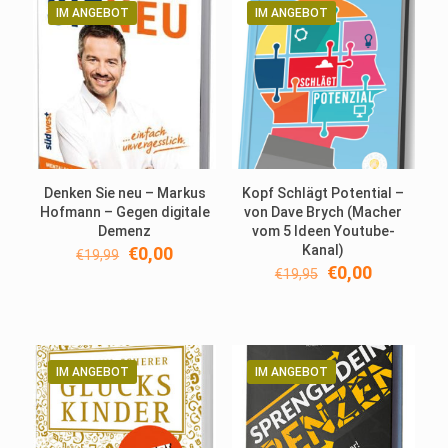
IM ANGEBOT
IM ANGEBOT
Denken Sie neu – Markus
Kopf Schlägt Potential –
Hofmann – Gegen digitale
von ​Dave Brych (Macher
Demenz
vom 5 Ideen Youtube-
Ursprünglicher
Aktueller
Kanal)
€
0,00
€
19,99
Preis
Preis
Ursprünglicher
Aktueller
€
0,00
€
19,95
war:
ist:
Preis
Preis
€19,99
€0,00.
war:
ist:
€19,95
€0,00.
IM ANGEBOT
IM ANGEBOT