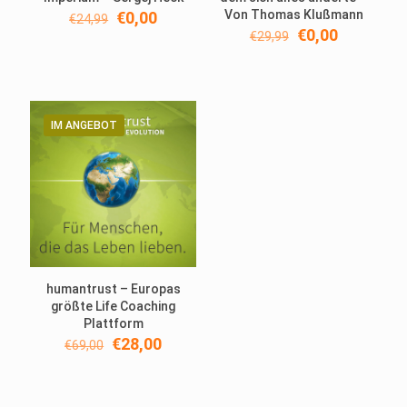
Ursprünglicher
Aktueller
Von Thomas Klußmann
€
0,00
€
24,99
Preis
Preis
Ursprünglicher
Aktueller
€
0,00
€
29,99
war:
ist:
Preis
Preis
€24,99
€0,00.
war:
ist:
€29,99
€0,00.
IM ANGEBOT
humantrust – Europas
größte Life Coaching
Plattform
Ursprünglicher
Aktueller
€
28,00
€
69,00
Preis
Preis
war:
ist:
€69,00
€28,00.