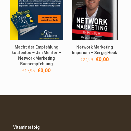
Macht der Empfehlung
Network Marketing
kostenlos – Jim Menter –
Imperium – Sergej Heck
Network Marketing
Ursprünglicher
Aktueller
€
0,00
€
24,99
Buchempfehlung
Preis
Preis
Ursprünglicher
Aktueller
war:
ist:
€
0,00
€
17,95
Preis
Preis
€24,99
€0,00.
war:
ist:
€17,95
€0,00.
Vitaminerfolg