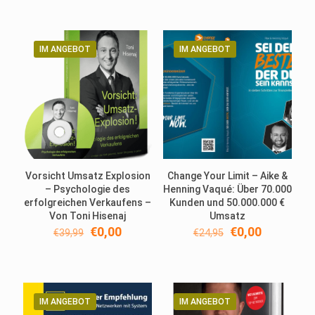
war:
ist:
€19,95
€0,00.
IM ANGEBOT
IM ANGEBOT
Vorsicht Umsatz Explosion
Change Your Limit – Aike &
– Psychologie des
Henning Vaqué: Über 70.000
erfolgreichen Verkaufens –
Kunden und 50.000.000 €
Von Toni Hisenaj
Umsatz
Ursprünglicher
Aktueller
Ursprünglicher
Aktueller
€
0,00
€
0,00
€
39,99
€
24,95
Preis
Preis
Preis
Preis
war:
ist:
war:
ist:
€39,99
€0,00.
€24,95
€0,00.
IM ANGEBOT
IM ANGEBOT