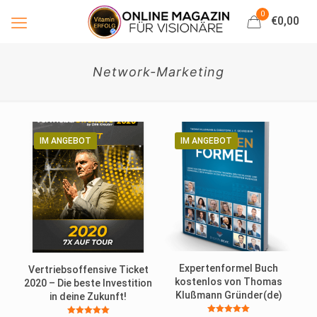
0
€0,00
Network-Marketing
IM ANGEBOT
IM ANGEBOT
Expertenformel Buch
Vertriebsoffensive Ticket
kostenlos von Thomas
2020 – Die beste Investition
Klußmann Gründer(de)
in deine Zukunft!