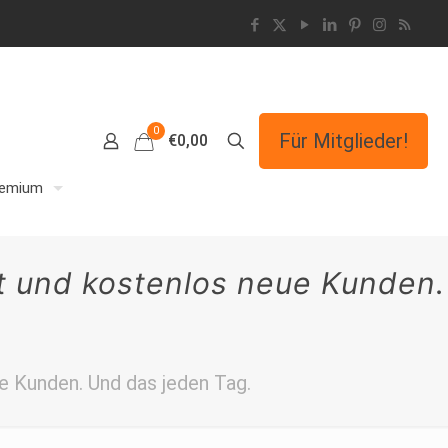
0
Für Mitglieder!
€0,00
remium
rt und kostenlos neue Kunden.
e Kunden. Und das jeden Tag.