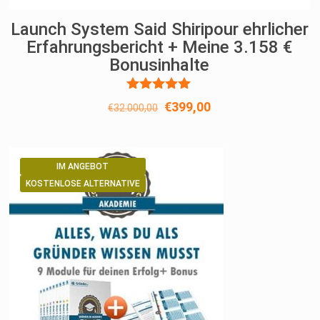
Launch System Said Shiripour ehrlicher
Erfahrungsbericht + Meine 3.158 €
Bonusinhalte
Bewertet
Ursprünglicher
Aktueller
€
399,00
€
32.000,00
mit
Preis
Preis
5.00
von 5
war:
ist:
€32.000,00
€399,00.
IM ANGEBOT
KOSTENLOSE ALTERNATIVE