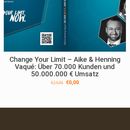
Change Your Limit – Aike & Henning
Vaqué: Über 70.000 Kunden und
50.000.000 € Umsatz
Ursprünglicher
Aktueller
€
0,00
€
24,95
Preis
Preis
war:
ist:
€24,95
€0,00.