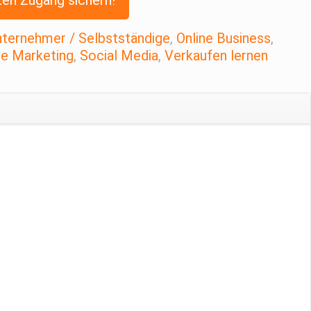
rten Zugang sichern!
nternehmer / Selbstständige
,
Online Business
,
ne Marketing
,
Social Media
,
Verkaufen lernen