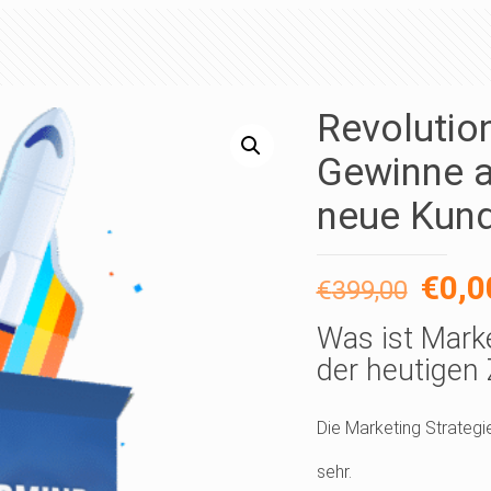
Revolutio
Gewinne a
neue Kund
Ursp
€
0,0
€
399,00
Prei
Was ist Marke
war:
der heutigen 
€399
Die Marketing Strategie
sehr.