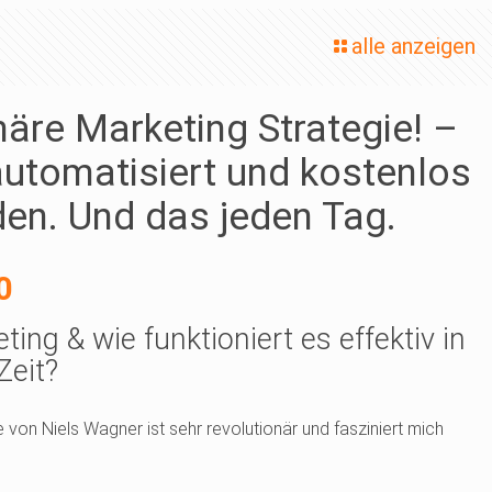
alle anzeigen
näre Marketing Strategie! –
utomatisiert und kostenlos
en. Und das jeden Tag.
rünglicher
Aktueller
0
s
Preis
ting & wie funktioniert es effektiv in
ist:
Zeit?
,00
€0,00.
 von Niels Wagner ist sehr revolutionär und fasziniert mich