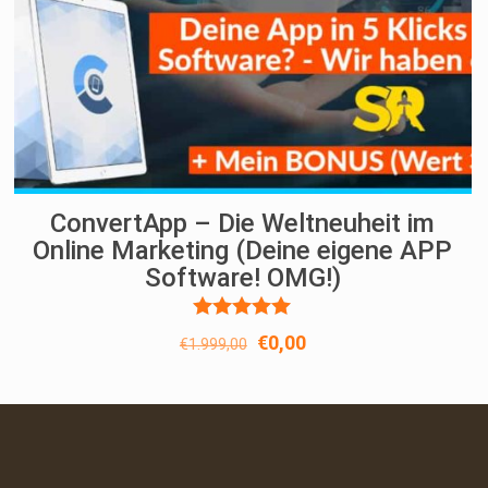
ConvertApp – Die Weltneuheit im
Online Marketing (Deine eigene APP
Software! OMG!)
Bewertet
Ursprünglicher
Aktueller
€
0,00
€
1.999,00
mit
Preis
Preis
5.00
von 5
war:
ist:
€1.999,00
€0,00.