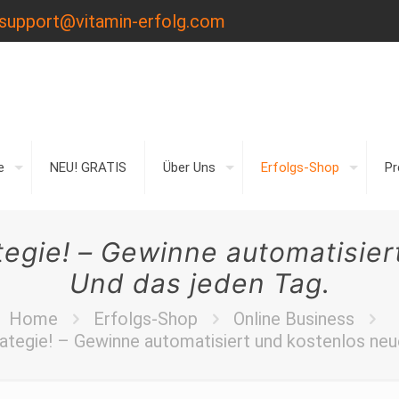
support@vitamin-erfolg.com
e
NEU! GRATIS
Über Uns
Erfolgs-Shop
P
tegie! – Gewinne automatisie
Und das jeden Tag.
Home
Erfolgs-Shop
Online Business
ategie! – Gewinne automatisiert und kostenlos neu