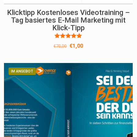
Klicktipp Kostenloses Videotraining –
Tag basiertes E-Mail Marketing mit
Klick-Tipp
Bewertet
Ursprünglicher
Aktueller
€
1,00
€
70,00
mit
Preis
Preis
5.00
von 5
war:
ist:
€70,00
€1,00.
IM ANGEBOT