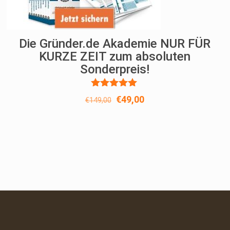
Die Gründer.de Akademie NUR FÜR
KURZE ZEIT zum absoluten
Sonderpreis!
Bewertet
Ursprünglicher
Aktueller
€
49,00
€
149,00
mit
Preis
Preis
5.00
von 5
war:
ist:
€149,00
€49,00.