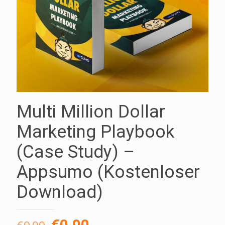
Multi Million Dollar
Marketing Playbook
(Case Study) –
Appsumo (Kostenloser
Download)
Ursprünglicher
Aktueller
€
0,00