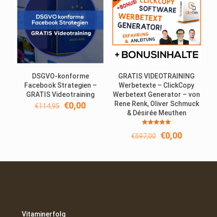
DSGVO-konforme
GRATIS VIDEOTRAINING
Facebook Strategien –
Werbetexte – ClickCopy
GRATIS Videotraining
Werbetext Generator – von
Ursprünglicher
Aktueller
Rene Renk, Oliver Schmuck
€
0,00
€
114,95
Preis
Preis
& Désirée Meuthen
war:
ist:
Bewertet
€114,95
€0,00.
Ursprünglicher
Aktueller
€
0,00
€
597,00
mit
5.00
Preis
Preis
von 5
war:
ist:
€597,00
€0,00.
Vitaminerfolg