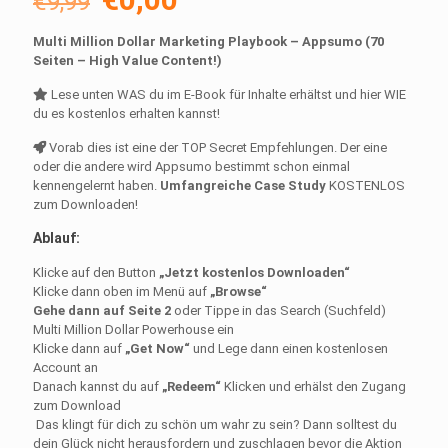
€
9,99
Preis
Preis
Multi Million Dollar Marketing Playbook – Appsumo (70
war:
ist:
Seiten – High Value Content!)
€9,99
€0,00.
Lese unten WAS du im E-Book für Inhalte erhältst und hier WIE
du es kostenlos erhalten kannst!
Vorab dies ist eine der TOP Secret Empfehlungen. Der eine
oder die andere wird Appsumo bestimmt schon einmal
kennengelernt haben.
Umfangreiche Case Study
KOSTENLOS
zum Downloaden!
Ablauf:
Klicke auf den Button
„Jetzt kostenlos Downloaden“
Klicke dann oben im Menü auf
„Browse“
Gehe dann auf Seite 2
oder Tippe in das Search (Suchfeld)
Multi Million Dollar Powerhouse ein
Klicke dann auf
„Get Now“
und Lege dann einen kostenlosen
Account an
Danach kannst du auf
„Redeem“
Klicken und erhälst den Zugang
zum Download
Das klingt für dich zu schön um wahr zu sein? Dann solltest du
dein Glück nicht herausfordern und zuschlagen bevor die Aktion