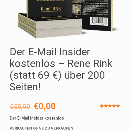
Der E-Mail Insider
kostenlos – Rene Rink
(statt 69 €) über 200
Seiten!
Ursprünglicher
Aktueller
€
0,00
€
69,99
Preis
Preis
Bewertet
2
mit
5.00
Der E-Mail Insider kostenlos
von 5,
war:
ist:
basierend
auf
VERKAUFEN OHNE ZU VERKAUFEN
Kundenbewertunge