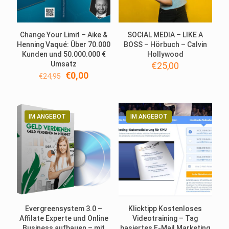
Change Your Limit – Aike &
SOCIAL MEDIA – LIKE A
Henning Vaqué: Über 70.000
BOSS – Hörbuch – Calvin
Kunden und 50.000.000 €
Hollywood
Umsatz
€
25,00
Ursprünglicher
Aktueller
€
0,00
€
24,95
Preis
Preis
war:
ist:
€24,95
€0,00.
IM ANGEBOT
IM ANGEBOT
Evergreensystem 3.0 –
Klicktipp Kostenloses
Affilate Experte und Online
Videotraining – Tag
Business aufbauen – mit
basiertes E-Mail Marketing