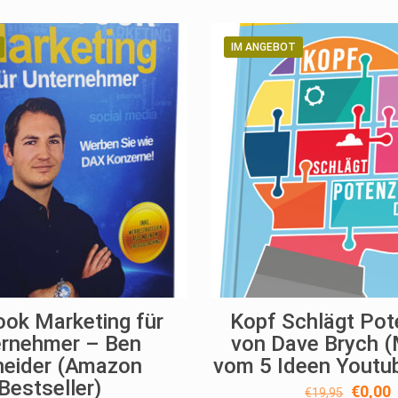
€79,00
€0,00.
IM ANGEBOT
ok Marketing für
Kopf Schlägt Pote
ernehmer – Ben
von ​Dave Brych 
neider (Amazon
vom 5 Ideen Youtu
Bestseller)
Ursprü
A
€
0,00
€
19,95