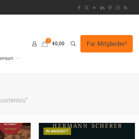
0
Für Mitglieder!
€0,00
remium
kostenlos“
IM ANGEBOT