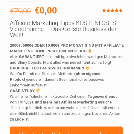
Ursprünglicher
Aktueller
€
0,00
€
79,00
Preis
Preis
Bewertet
1
mit
5.00
Affiliate Marketing Tipps KOSTENLOSES
von 5,
war:
ist:
Videotraining – Das Geilste Business der
basierend
auf
Welt!
€79,00
€0,00.
Kundenbewertung
2000€, 5000€ ODER 10.000€ PRO MONAT SIND MIT AFFILIATE
MARKETING OHNE PROBLEME MÖGLICH
Aber
GARANTIERT
nicht mit irgendwelchen windigen Methoden
und Shiny Objects. Nicht alles was neu ist führt zum Erfolg!
DAUERHAFTES PASSIVES EINKOMMEN
Wie Du Dir mit der Steinzeit Methode
(ohne eigenes
Produkt)
seriös ein dauerhaftes monatliches passives
Einkommen aufbaust.
CASE STUDY
Wie meine Teilnehmer in kürzester Zeit einen
Tagesverdienst
von 1411,62€ und mehr mit Affiliate Marketing
erreiche
Das klingt für dich zu schön um wahr zu sein? Dann solltest du
dein Glück nicht herausfordern und zuschlagen bevor die Aktion
zu Ende ist!