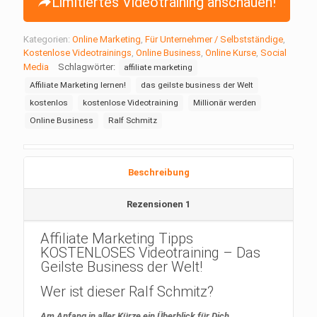
Limitiertes Videotraining anschauen!
Kategorien:
Online Marketing
,
Für Unternehmer / Selbstständige
,
Kostenlose Videotrainings
,
Online Business
,
Online Kurse
,
Social
Media
Schlagwörter:
affiliate marketing
Affiliate Marketing lernen!
das geilste business der Welt
kostenlos
kostenlose Videotraining
Millionär werden
Online Business
Ralf Schmitz
Beschreibung
Rezensionen
1
Affiliate Marketing Tipps
KOSTENLOSES Videotraining – Das
Geilste Business der Welt!
Wer ist dieser Ralf Schmitz?
Am Anfang in aller Kürze ein Überblick für Dich …