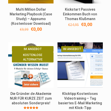
Multi Million Dollar
Kickstart Passives
Marketing Playbook (Case
Einkommen Buch von
Study) – Appsumo
Thomas Klußmann
(Kostenloser Download)
Ursprünglicher
Aktueller
€
0,00
€
24,95
Ursprünglicher
Aktueller
Preis
Preis
€
0,00
€
9,99
Preis
Preis
war:
ist:
war:
ist:
€24,95
€0,00.
€9,99
€0,00.
IM ANGEBOT
IM ANGEBOT
KOSTENLOSE
ALTERNATIVE
Die Gründer.de Akademie
Klicktipp Kostenloses
NUR FÜR KURZE ZEIT zum
Videotraining – Tag
absoluten Sonderpreis!
basiertes E-Mail Marketing
mit Klick-Tipp