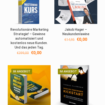
Revolutionäre Marketing
Jakob Hager –
Strategie! – Gewinne
Neukundenlawine
automatisiert und
Ursprünglicher
Aktueller
€
0,00
€
14,95
kostenlos neue Kunden.
Preis
Preis
Und das jeden Tag.
war:
ist:
Ursprünglicher
Aktueller
€14,95
€0,00.
€
0,00
€
399,00
Preis
Preis
war:
ist:
€399,00
€0,00.
IM ANGEBOT
IM ANGEBOT