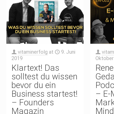
vitaminerfolg
at
9. Juni
vitam
2019
Oktober
Klartext! Das
Rene
solltest du wissen
Geda
bevor du ein
Podc
Business startest!
– E-
– Founders
Mark
Magazin
Mind