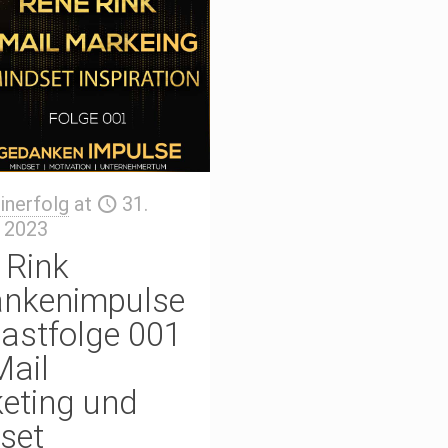
inerfolg
at
31.
 2023
 Rink
nkenimpulse
astfolge 001
Mail
eting und
set