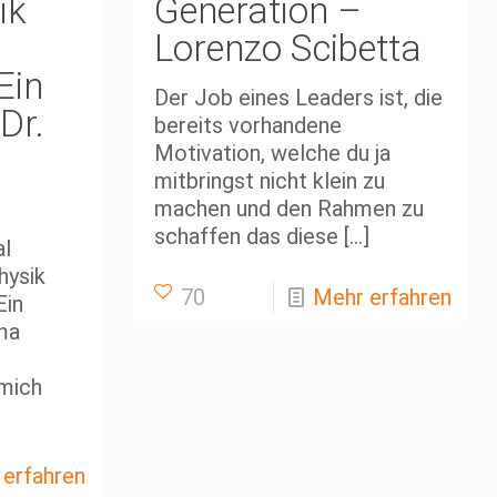
ik
Generation –
Lorenzo Scibetta
Ein
Der Job eines Leaders ist, die
Dr.
bereits vorhandene
Motivation, welche du ja
mitbringst nicht klein zu
machen und den Rahmen zu
schaffen das diese
[…]
al
hysik
70
Mehr erfahren
Ein
ma
mich
 erfahren