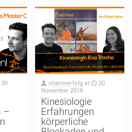
30.
vitaminerfolg
at
20.
November 2018
Kinesiologie
s –
Erfahrungen
an
körperliche
Blockaden und