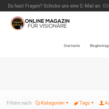
Du hast Fragen? Schicke uns eine E-Mail an:
Startseite
Blogbeiträg
Filtern nach
Kategorien
Tags
A