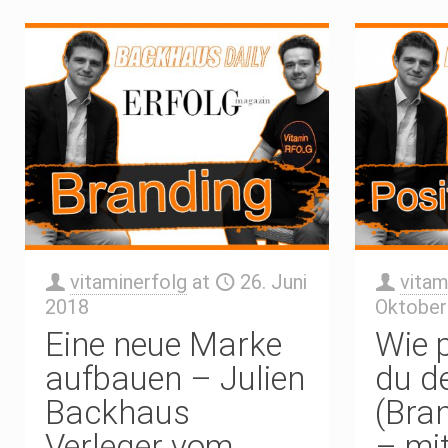
vitaminerfolg
at
26. Juni
vitam
2018
Oktober
Eine neue Marke
Wie p
aufbauen – Julien
du d
Backhaus
(Bran
Verleger vom
– mit