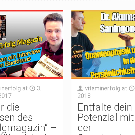
inerfolg
at
3.
vitaminerfolg
at
2017
2018
r die
Entfalte dein
ssen des
Potenzial mit
olgmagazin“ –
der