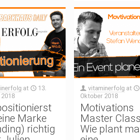
inerfolg
at
13.
vitaminerfolg
at
 2018
Oktober 2018
ositionierst
Motivations
eine Marke
Master Clas
ding) richtig
Wie plant m
 Julien
eine