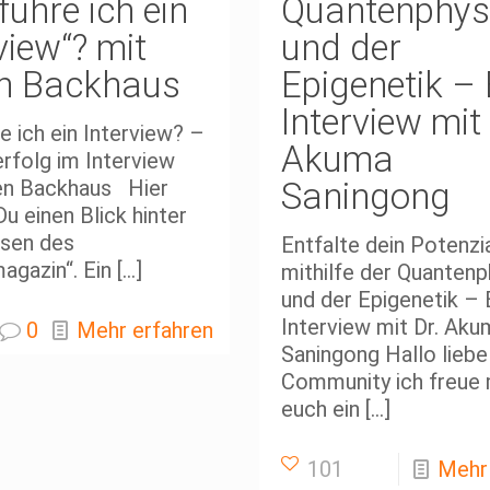
führe ich ein
Quantenphys
view“? mit
und der
en Backhaus
Epigenetik – 
Interview mit 
e ich ein Interview? –
Akuma
rfolg im Interview
ien Backhaus Hier
Saningong
Du einen Blick hinter
ssen des
Entfalte dein Potenzi
agazin“. Ein
[…]
mithilfe der Quantenp
und der Epigenetik – 
Interview mit Dr. Aku
0
Mehr erfahren
Saningong Hallo liebe
Community ich freue 
euch ein
[…]
101
Mehr