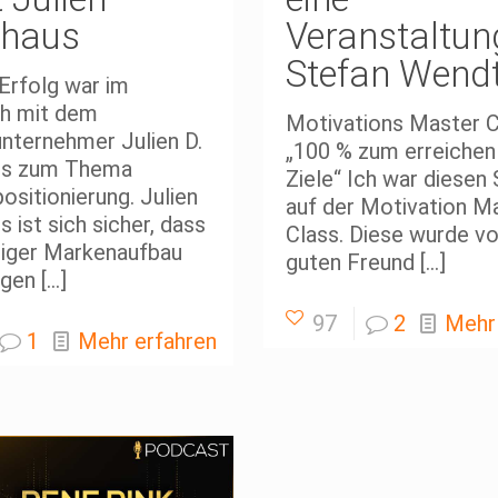
haus
Veranstaltun
Stefan Wend
Erfolg war im
h mit dem
Motivations Master C
nternehmer Julien D.
„100 % zum erreichen
us zum Thema
Ziele“ Ich war diese
sitionierung. Julien
auf der Motivation M
 ist sich sicher, dass
Class. Diese wurde v
tiger Markenaufbau
guten Freund
[…]
ngen
[…]
97
2
Mehr
1
Mehr erfahren