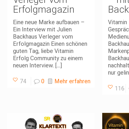
Erfolgmagazin
Back
Eine neue Marke aufbauen –
Vitamin 
Ein Interview mit Julien
Gespräc
Backhaus Verleger vom
Medienu
Erfolgmagazin Einen schönen
Backha
guten Tag, liebe Vitamin
Markenpo
Erfolg Community zu einem
Backhaus
neuen Interview.
[…]
nachhal
nur geli
74
0
Mehr erfahren
116