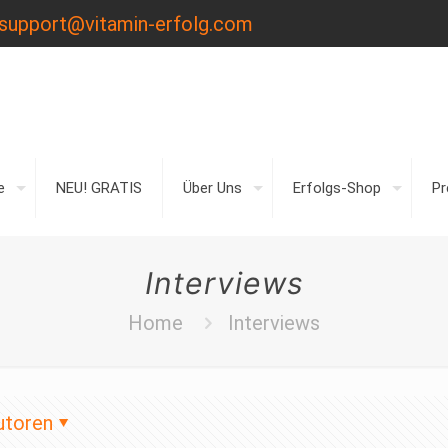
support@vitamin-erfolg.com
e
NEU! GRATIS
Über Uns
Erfolgs-Shop
P
Interviews
Home
Interviews
utoren