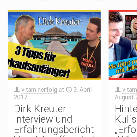
vitaminerfolg
at
3. April
vitam
2017
August 
Dirk Kreuter
Hinte
Interview und
Kuli
Erfahrungsbericht
„Erf