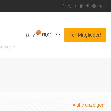
0
Für Mitglieder!
€0,00
remium
alle anzeigen