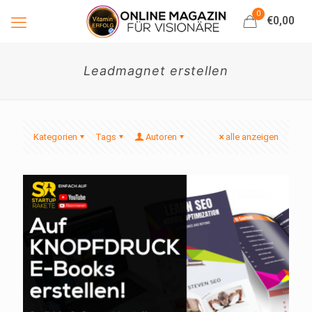
0
€0,00
Leadmagnet erstellen
Kategorien
Tags
Autoren
alle anzeigen