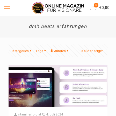
0
€0,00
dmh beats erfahrungen
Kategorien
Tags
Autoren
alle anzeigen
vitaminerfolg
at
4. Juli 2024