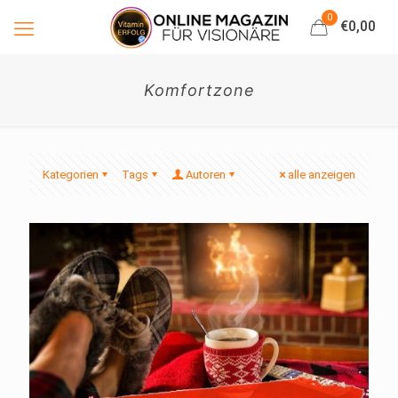
0
€0,00
Komfortzone
Kategorien
Tags
Autoren
alle anzeigen