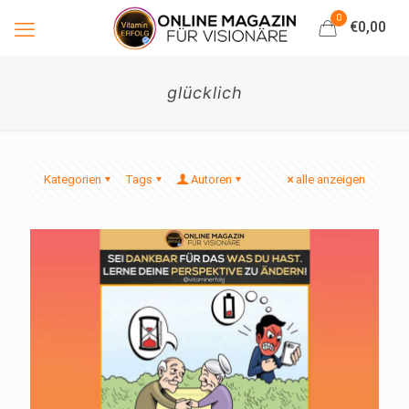
0
€0,00
glücklich
Kategorien
Tags
Autoren
alle anzeigen