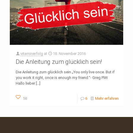
vitaminerfolg
at
18. November 2016
Die Anleitung zum glücklich sein!
Die Anleitung zum glücklich sein „You only live once. But if
you work it right, once is enough my friend.“- Greg Plitt
Hallo lieber
[…]
58
6
Mehr erfahren