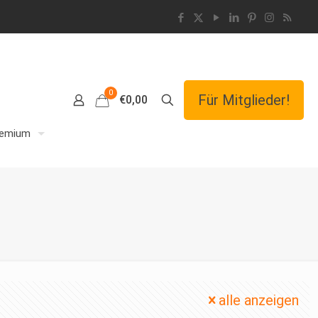
0
Für Mitglieder!
€0,00
remium
alle anzeigen