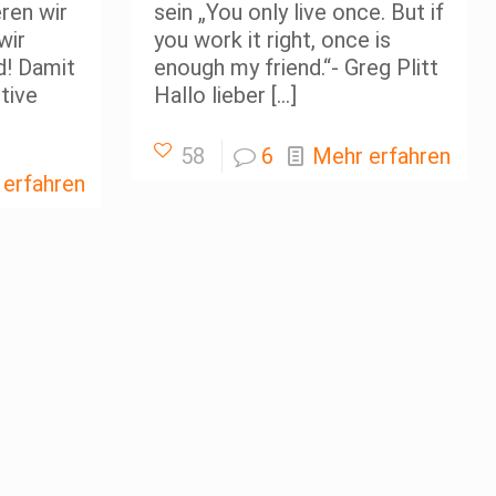
eren wir
sein „You only live once. But if
wir
you work it right, once is
d! Damit
enough my friend.“- Greg Plitt
tive
Hallo lieber
[…]
58
6
Mehr erfahren
 erfahren