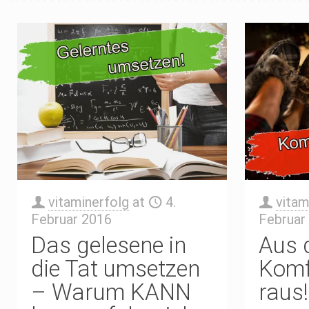
vitaminerfolg
at
4.
vitam
Februar 2016
Februar
Das gelesene in
Aus 
die Tat umsetzen
Komf
– Warum KANN
raus!