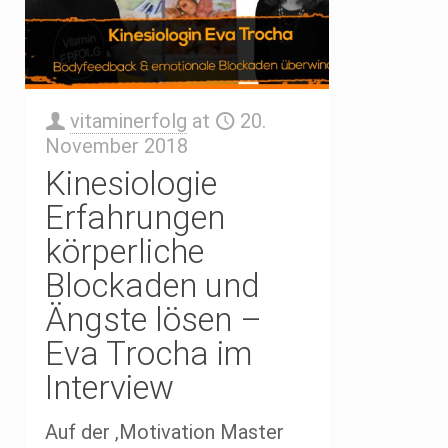
vitaminerfolg
at
20.
November 2018
Kinesiologie
Erfahrungen
körperliche
Blockaden und
Ängste lösen –
Eva Trocha im
Interview
Auf der ‚Motivation Master