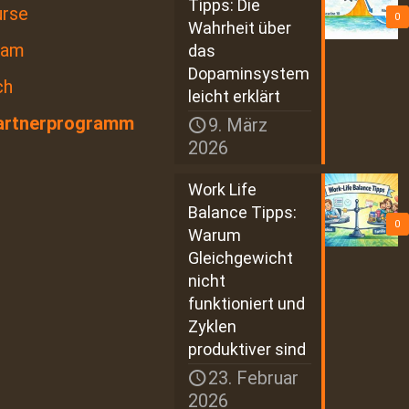
Tipps: Die
urse
0
Wahrheit über
eam
das
Dopaminsystem
ch
leicht erklärt
artnerprogramm
9. März
2026
Work Life
Balance Tipps:
0
Warum
Gleichgewicht
nicht
funktioniert und
Zyklen
produktiver sind
23. Februar
2026