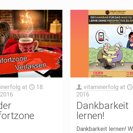
inerfolg
at
18.
vitaminerfolg
at
 2016
2016
der
Dankbarkeit
ortzone
lernen!
Dankbarkeit lernen! W