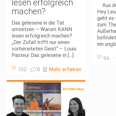
lesen erfolgreich
Aus de
machen?
Hey Leut
geht es
Das gelesene in die Tat
zum Th
umsetzen – Warum KANN
Außerha
lesen erfolgreich machen?
befindet
„Der Zufall trifft nur einen
ein ungl
vorbereiteten Geist“ – Louis
Pasteur Das gelesene in
[…]
94
102
0
Mehr erfahren