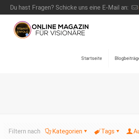
Du hast Fragen? Schicke uns eine E-Mail an:
Startseite
Blogbeiträg
Filtern nach
Kategorien
Tags
A