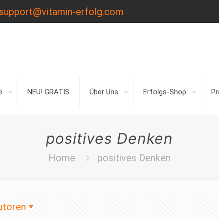
support@vitamin-erfolg.com
e
NEU! GRATIS
Über Uns
Erfolgs-Shop
P
positives Denken
Home
positives Denken
utoren