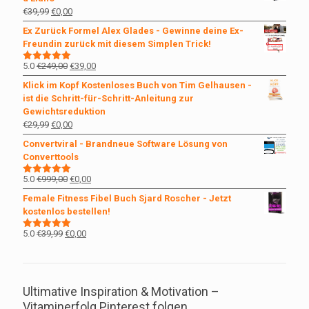
€69,95
€0,00.
Ursprünglicher
Aktueller
€
39,99
€
0,00
Preis
Preis
Ex Zurück Formel Alex Glades - Gewinne deine Ex-
war:
ist:
Freundin zurück mit diesem Simplen Trick!
€39,99
€0,00.
Ursprünglicher
Aktueller
5.0
€
249,00
€
39,00
Bewertet
mit
5.00
Preis
Preis
Klick im Kopf Kostenloses Buch von Tim Gelhausen -
von 5
war:
ist:
ist die Schritt-für-Schritt-Anleitung zur
€249,00
€39,00.
Gewichtsreduktion
Ursprünglicher
Aktueller
€
29,99
€
0,00
Preis
Preis
Convertviral - Brandneue Software Lösung von
war:
ist:
Converttools
€29,99
€0,00.
Ursprünglicher
Aktueller
5.0
€
999,00
€
0,00
Bewertet
mit
5.00
Preis
Preis
Female Fitness Fibel Buch Sjard Roscher - Jetzt
von 5
war:
ist:
kostenlos bestellen!
€999,00
€0,00.
Ursprünglicher
Aktueller
5.0
€
39,99
€
0,00
Bewertet
mit
5.00
Preis
Preis
von 5
war:
ist:
€39,99
€0,00.
Ultimative Inspiration & Motivation –
Vitaminerfolg Pinterest folgen