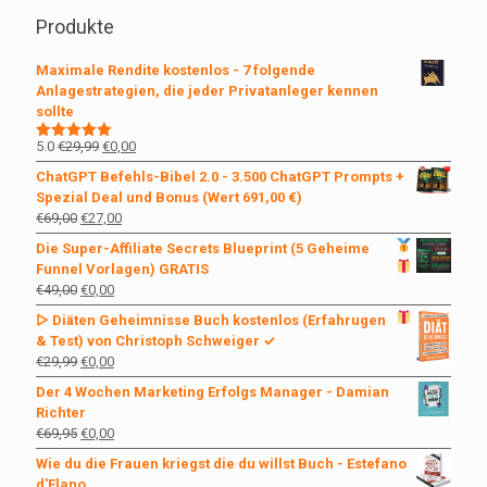
Produkte
Maximale Rendite kostenlos - 7 folgende
Anlagestrategien, die jeder Privatanleger kennen
sollte
Ursprünglicher
Aktueller
5.0
€
29,99
€
0,00
Bewertet
mit
5.00
Preis
Preis
ChatGPT Befehls-Bibel 2.0 - 3.500 ChatGPT Prompts +
von 5
war:
ist:
Spezial Deal und Bonus (Wert 691,00 €)
€29,99
€0,00.
Ursprünglicher
Aktueller
€
69,00
€
27,00
Preis
Preis
Die Super-Affiliate Secrets
Blueprint (5 Geheime
war:
ist:
Funnel Vorlagen)
GRATIS
€69,00
€27,00.
Ursprünglicher
Aktueller
€
49,00
€
0,00
Preis
Preis
▷ Diäten Geheimnisse Buch kostenlos
(Erfahrugen
war:
ist:
& Test) von Christoph Schweiger ✓
€49,00
€0,00.
Ursprünglicher
Aktueller
€
29,99
€
0,00
Preis
Preis
Der 4 Wochen Marketing Erfolgs Manager - Damian
war:
ist:
Richter
€29,99
€0,00.
Ursprünglicher
Aktueller
€
69,95
€
0,00
Preis
Preis
Wie du die Frauen kriegst die du willst Buch - Estefano
war:
ist:
d'Elano