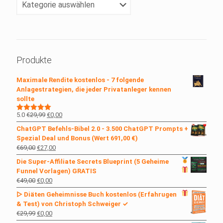
Dein
Lieblingsthema
an!
Produkte
Maximale Rendite kostenlos - 7 folgende
Anlagestrategien, die jeder Privatanleger kennen
sollte
Ursprünglicher
Aktueller
5.0
€
29,99
€
0,00
Bewertet
mit
5.00
Preis
Preis
ChatGPT Befehls-Bibel 2.0 - 3.500 ChatGPT Prompts +
von 5
war:
ist:
Spezial Deal und Bonus (Wert 691,00 €)
€29,99
€0,00.
Ursprünglicher
Aktueller
€
69,00
€
27,00
Preis
Preis
Die Super-Affiliate Secrets
Blueprint (5 Geheime
war:
ist:
Funnel Vorlagen)
GRATIS
€69,00
€27,00.
Ursprünglicher
Aktueller
€
49,00
€
0,00
Preis
Preis
▷ Diäten Geheimnisse Buch kostenlos
(Erfahrugen
war:
ist:
& Test) von Christoph Schweiger ✓
€49,00
€0,00.
Ursprünglicher
Aktueller
€
29,99
€
0,00
Preis
Preis