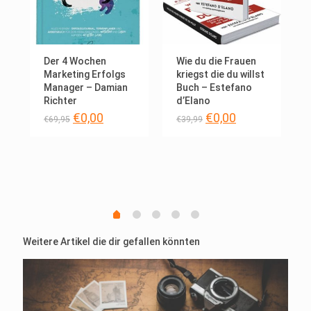
Der 4 Wochen
Wie du die Frauen
Marketing Erfolgs
kriegst die du willst
Manager – Damian
Buch – Estefano
Richter
d’Elano
cher
ller
Ursprünglicher
Aktueller
Ursprünglicher
Aktueller
€
0,00
€
0,00
€
69,95
€
39,99
Preis
Preis
Preis
Preis
war:
ist:
war:
ist:
.
€69,95
€0,00.
€39,99
€0,00.
Weitere Artikel die dir gefallen könnten