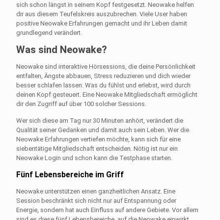
sich schon längst in seinem Kopf festgesetzt. Neowake helfen
dir aus diesem Teufelskreis auszubrechen. Viele User haben
positive Neowake Erfahrungen gemacht und ihr Leben damit
grundlegend verändert.
Was sind Neowake?
Neowake sind interaktive Hörsessions, die deine Persönlichkeit
entfalten, Ängste abbauen, Stress reduzieren und dich wieder
besser schlafen lassen. Was du fühlst und erlebst, wird durch
deinen Kopf gesteuert. Eine Neowake Mitgliedschaft ermöglicht
dir den Zugriff auf über 100 solcher Sessions.
Wer sich diese am Tag nur 30 Minuten anhört, verändert die
Qualität seiner Gedanken und damit auch sein Leben. Wer die
Neowake Erfahrungen vertiefen möchte, kann sich für eine
siebentätige Mitgliedschaft entscheiden. Nötig ist nur ein
Neowake Login und schon kann die Testphase starten.
Fünf Lebensbereiche im Griff
Neowake unterstützen einen ganzheitlichen Ansatz. Eine
Session beschränkt sich nicht nur auf Entspannung oder
Energie, sondern hat auch Einfluss auf andere Gebiete. Vor allem
sind es diese fünf Lebensbereiche, auf die Neowake einwirkt.