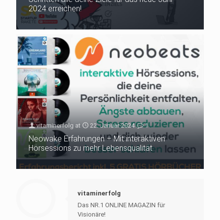
2024 erreichen!
vitaminerfolg
at
22. Januar 2024
1
Neowake Erfahrungen – Mit interaktiven
Hörsessions zu mehr Lebensqualität
vitaminerfolg
Das NR.1 ONLINE MAGAZIN für
Visionäre!