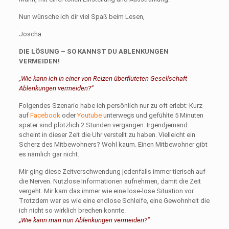
Nun wünsche ich dir viel Spaß beim Lesen,
Joscha
DIE LÖSUNG – SO KANNST DU ABLENKUNGEN
VERMEIDEN!
„Wie kann ich in einer von Reizen überfluteten Gesellschaft
Ablenkungen vermeiden?“
Folgendes Szenario habe ich persönlich nur zu oft erlebt: Kurz
auf
Facebook
oder
Youtube
unterwegs und gefühlte 5 Minuten
später sind plötzlich 2 Stunden vergangen. Irgendjemand
scheint in dieser Zeit die Uhr verstellt zu haben. Vielleicht ein
Scherz des Mitbewohners? Wohl kaum. Einen Mitbewohner gibt
es nämlich gar nicht.
Mir ging diese Zeitverschwendung jedenfalls immer tierisch auf
die Nerven. Nutzlose Informationen aufnehmen, damit die Zeit
vergeht. Mir kam das immer wie eine lose-lose Situation vor.
Trotzdem war es wie eine endlose Schleife, eine Gewohnheit die
ich nicht so wirklich brechen konnte.
„Wie kann man nun Ablenkungen vermeiden?“