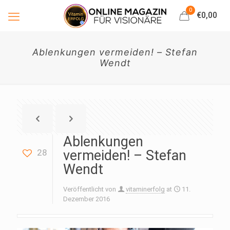
0
€0,00
Ablenkungen vermeiden! – Stefan
Wendt
Ablenkungen
28
vermeiden! – Stefan
Wendt
Veröffentlicht von
vitaminerfolg
at
11.
Dezember 2016