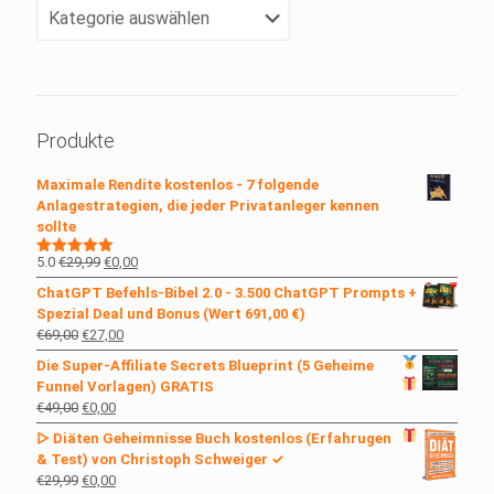
Klicke
Dein
Lieblingsthema
an!
Produkte
Maximale Rendite kostenlos - 7 folgende
Anlagestrategien, die jeder Privatanleger kennen
sollte
Ursprünglicher
Aktueller
5.0
€
29,99
€
0,00
Bewertet
mit
5.00
Preis
Preis
ChatGPT Befehls-Bibel 2.0 - 3.500 ChatGPT Prompts +
von 5
war:
ist:
Spezial Deal und Bonus (Wert 691,00 €)
€29,99
€0,00.
Ursprünglicher
Aktueller
€
69,00
€
27,00
Preis
Preis
Die Super-Affiliate Secrets
Blueprint (5 Geheime
war:
ist:
Funnel Vorlagen)
GRATIS
€69,00
€27,00.
Ursprünglicher
Aktueller
€
49,00
€
0,00
Preis
Preis
▷ Diäten Geheimnisse Buch kostenlos
(Erfahrugen
war:
ist:
& Test) von Christoph Schweiger ✓
€49,00
€0,00.
Ursprünglicher
Aktueller
€
29,99
€
0,00