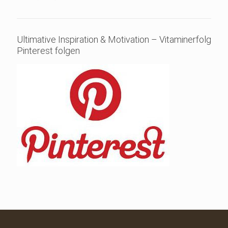
mit
5.00
Preis
Preis
von 5
war:
ist:
€39,99
€0,00.
Ultimative Inspiration & Motivation – Vitaminerfolg
Pinterest folgen