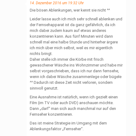
14. Dezember 2016 um 19:32 Uhr
Die bösen Ablenkungen, wer kennt sie nicht ^^
Leider lasse auch ich mich sehr schnell ablenken und
der Fernsehapparat ist da ganz gefährlich, da ich
mich dabei zudem kaum auf etwas anderes
konzentrieren kann. Aus fünf Minuten wird dann
schnell mal eine halbe Stunde und hinterher ärgere
ich mich über mich selbst, weil es mir eigentlich
nichts bringt.
Daher stelle ich immer die Körbe mit frisch
gewaschener Wäsche ins Wohnzimmer und habe mir
selbst vorgeschrieben, dass ich nur dann fernsehe,
wenn ich dabei Wäsche zusammenlege oder bügele
^^ Dadurch ist diese Zeit nicht verloren, sondern
sinnvoll genutzt.
Eine Ausnahme ist natürlich, wenn ich gezielt einen
Film (im TV oder auch DVD) anschauen möchte.
Dann „darf“ man sich auch manchmal nur auf den
Fernseher konzentrieren.
Das ist meine Strategie im Umgang mit dem
Ablenkungsfaktor „Fernseher“.