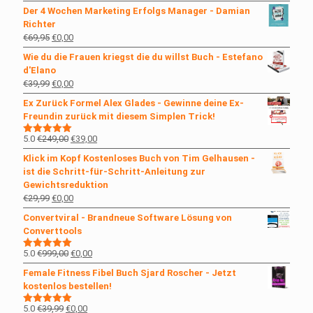
Preis
Preis
Der 4 Wochen Marketing Erfolgs Manager - Damian
war:
ist:
Richter
€29,99
€0,00.
Ursprünglicher
Aktueller
€
69,95
€
0,00
Preis
Preis
Wie du die Frauen kriegst die du willst Buch - Estefano
war:
ist:
d'Elano
€69,95
€0,00.
Ursprünglicher
Aktueller
€
39,99
€
0,00
Preis
Preis
Ex Zurück Formel Alex Glades - Gewinne deine Ex-
war:
ist:
Freundin zurück mit diesem Simplen Trick!
€39,99
€0,00.
Ursprünglicher
Aktueller
5.0
€
249,00
€
39,00
Bewertet
mit
5.00
Preis
Preis
Klick im Kopf Kostenloses Buch von Tim Gelhausen -
von 5
war:
ist:
ist die Schritt-für-Schritt-Anleitung zur
€249,00
€39,00.
Gewichtsreduktion
Ursprünglicher
Aktueller
€
29,99
€
0,00
Preis
Preis
Convertviral - Brandneue Software Lösung von
war:
ist:
Converttools
€29,99
€0,00.
Ursprünglicher
Aktueller
5.0
€
999,00
€
0,00
Bewertet
mit
5.00
Preis
Preis
Female Fitness Fibel Buch Sjard Roscher - Jetzt
von 5
war:
ist:
kostenlos bestellen!
€999,00
€0,00.
Ursprünglicher
Aktueller
5.0
€
39,99
€
0,00
Bewertet