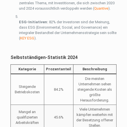
zentrales Thema, mit Investitionen, die sich zwischen 2020
und 2024 voraussichtlich verdoppeln werden​
(
Quantive
)
​.
ESG-Initiativen:
82% der Investoren sind der Meinung,
dass ESG (Environmental, Social, and Governance) ein
integraler Bestandteil der Unternehmensstrategie sein sollte​
(
KEY ESG
)
​.
Selbstständigen-Statistik 2024
Kategorie
Prozentanteil
Beschreibung
Die meisten
Unternehmen sehen
Steigende
84.2%
steigende Kosten als
Betriebskosten
größte
Herausforderung.
Viele Unternehmen
Mangel an
kämpfen weiterhin mit
qualifizierten
45.6%
der Besetzung offener
Arbeitskräften
Stellen.