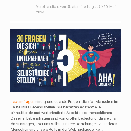
Veröffentlicht von
vitaminerfolg
at
20. Mai
2024
Lebensfragen
sind grundlegende Fragen, die sich Menschen im
Laufe ihres Lebens stellen. Sie betreffen existenzielle,
sinnstiftende und wertorientierte Aspekte des menschlichen
Daseins. Lebensfragen sind von großer Bedeutung, da sie uns
dazu anregen, über uns selbst, unsere Beziehungen zu anderen
Menschen und unsere Rolle in der Welt nachzudenken.