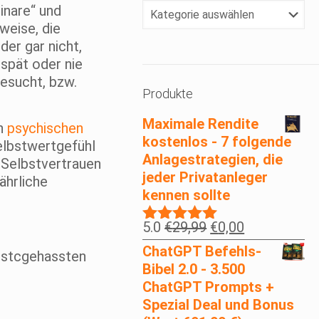
Klicke
inare“ und
Dein
weise, die
Lieblingsthema
er gar nicht,
an!
 spät oder nie
esucht, bzw.
Produkte
Maximale Rendite
en
psychischen
kostenlos - 7 folgende
elbstwertgefühl
Anlagestrategien, die
 Selbstvertrauen
jeder Privatanleger
ährliche
kennen sollte
Ursprünglicher
Aktueller
5.0
€
29,99
€
0,00
Bewertet
Preis
Preis
mit
5.00
ChatGPT Befehls-
eistcgehassten
war:
ist:
von 5
Bibel 2.0 - 3.500
€29,99
€0,00.
ChatGPT Prompts +
Spezial Deal und Bonus