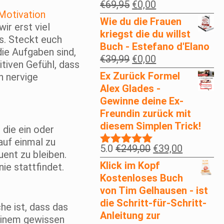
Ursprünglicher
Aktueller
€
69,95
€
0,00
Motivation
Preis
Preis
Wie du die Frauen
ir erst viel
war:
ist:
kriegst die du willst
ms. Steckt euch
€69,95
€0,00.
Buch - Estefano d'Elano
ie Aufgaben sind,
Ursprünglicher
Aktueller
€
39,99
€
0,00
itiven Gefühl, dass
Preis
Preis
Ex Zurück Formel
n nervige
war:
ist:
Alex Glades -
€39,99
€0,00.
Gewinne deine Ex-
Freundin zurück mit
diesem Simplen Trick!
 die ein oder
uf einmal zu
Ursprünglicher
Aktueller
5.0
€
249,00
€
39,00
Bewertet
uent zu bleiben.
Preis
Preis
mit
5.00
Klick im Kopf
ie stattfindet.
war:
ist:
von 5
Kostenloses Buch
€249,00
€39,00.
von Tim Gelhausen - ist
die Schritt-für-Schritt-
he ist, dass das
Anleitung zur
 einem gewissen