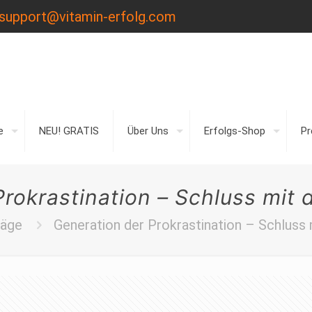
support@vitamin-erfolg.com
e
NEU! GRATIS
Über Uns
Erfolgs-Shop
P
Prokrastination – Schluss mit
räge
Generation der Prokrastination – Schluss