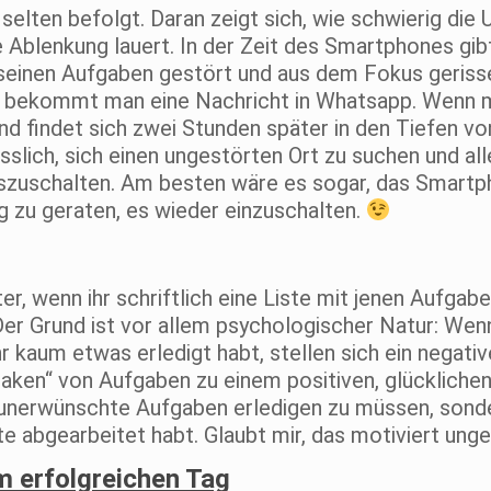
 selten befolgt. Daran zeigt sich, wie schwierig die
Ablenkung lauert. In der Zeit des Smartphones gib
seinen Aufgaben gestört und aus dem Fokus geriss
da bekommt man eine Nachricht in Whatsapp. Wenn 
nd findet sich zwei Stunden später in den Tiefen v
ässlich, sich einen ungestörten Ort zu suchen und al
zuschalten. Am besten wäre es sogar, das Smartp
 zu geraten, es wieder einzuschalten.
er, wenn ihr schriftlich eine Liste mit jenen Aufgaben
er Grund ist vor allem psychologischer Natur: Wen
r kaum etwas erledigt habt, stellen sich ein negati
haken“ von Aufgaben zu einem positiven, glückliche
, unerwünschte Aufgaben erledigen zu müssen, sond
te abgearbeitet habt. Glaubt mir, das motiviert ung
m erfolgreichen Tag