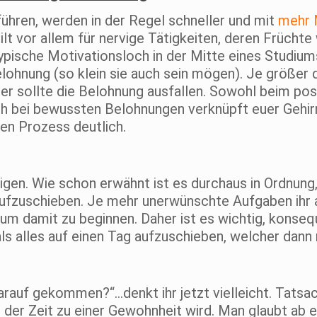
führen, werden in der Regel schneller und mit
mehr 
ilt vor allem für nervige Tätigkeiten, deren Früchte w
 typische Motivationsloch in der Mitte eines Studiu
lohnung (so klein sie auch sein mögen). Je größer d
ßer sollte die Belohnung ausfallen. Sowohl beim pos
auch bei bewussten Belohnungen verknüpft euer Gehir
en Prozess deutlich.
igen. Wie schon erwähnt ist es durchaus in Ordnung,
ufzuschieben. Je mehr unerwünschte Aufgaben ihr a
 um damit zu beginnen. Daher ist es wichtig, konseq
ls alles auf einen Tag aufzuschieben, welcher dann n
 darauf gekommen?“…denkt ihr jetzt vielleicht. Tatsac
 der Zeit zu einer Gewohnheit wird. Man glaubt ab