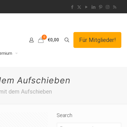
0
Für Mitglieder!
€0,00
remium
 dem Aufschieben
 mit dem Aufschieben
Search