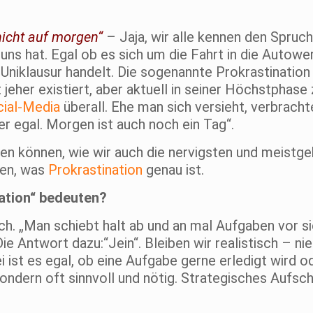
nicht auf morgen“
– Jaja, wir alle kennen den Spruch
s hat. Egal ob es sich um die Fahrt in die Autower
 Uniklausur handelt. Die sogenannte Prokrastination
jeher existiert, aber aktuell in seiner Höchstphase 
ial-Media
überall. Ehe man sich versieht, verbrach
er egal. Morgen ist auch noch ein Tag“.
n können, wie wir auch die nervigsten und meistg
hen, was
Prokrastination
genau ist.
nation“ bedeuten?
h. „Man schiebt halt ab und an mal Aufgaben vor sic
 Antwort dazu:“Jein“. Bleiben wir realistisch – ni
 ist es egal, ob eine Aufgabe gerne erledigt wird od
 sondern oft sinnvoll und nötig. Strategisches Aufsc