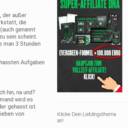
, der außer
kstatt, die
 (auch genannt
zu sein scheint.
te man 3 Stunden
ehassten Aufgaben
h hin, na und?
emand wird es
er gehasst ist.
hieben von
Klicke Dein Lieblingsthema
an!