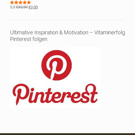
€999,00
€0,00.
Ursprünglicher
Aktueller
5.0
€
39,99
€
0,00
Bewertet
mit
5.00
Preis
Preis
von 5
war:
ist:
€39,99
€0,00.
Ultimative Inspiration & Motivation – Vitaminerfolg
Pinterest folgen