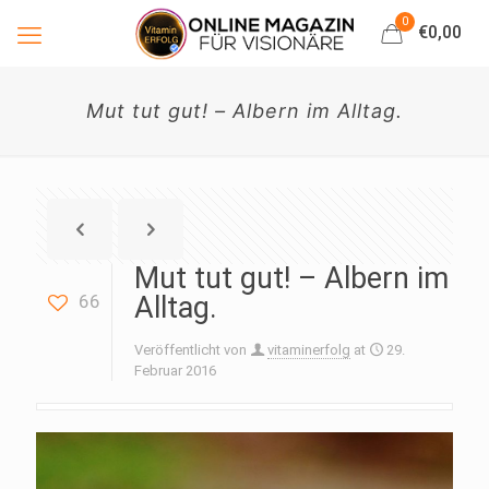
0
€0,00
Mut tut gut! – Albern im Alltag.
Mut tut gut! – Albern im
66
Alltag.
Veröffentlicht von
vitaminerfolg
at
29.
Februar 2016