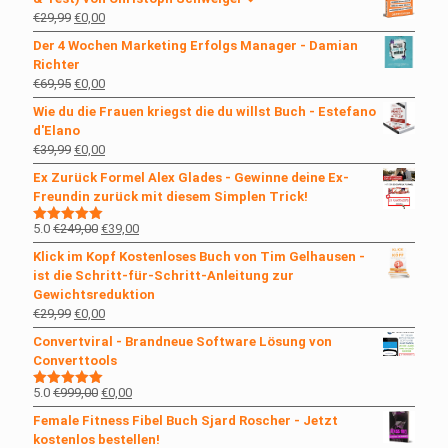
€49,00
€0,00.
Ursprünglicher
Aktueller
€
29,99
€
0,00
Preis
Preis
Der 4 Wochen Marketing Erfolgs Manager - Damian
war:
ist:
Richter
€29,99
€0,00.
Ursprünglicher
Aktueller
€
69,95
€
0,00
Preis
Preis
Wie du die Frauen kriegst die du willst Buch - Estefano
war:
ist:
d'Elano
€69,95
€0,00.
Ursprünglicher
Aktueller
€
39,99
€
0,00
Preis
Preis
Ex Zurück Formel Alex Glades - Gewinne deine Ex-
war:
ist:
Freundin zurück mit diesem Simplen Trick!
€39,99
€0,00.
Ursprünglicher
Aktueller
5.0
€
249,00
€
39,00
Bewertet
mit
5.00
Preis
Preis
Klick im Kopf Kostenloses Buch von Tim Gelhausen -
von 5
war:
ist:
ist die Schritt-für-Schritt-Anleitung zur
€249,00
€39,00.
Gewichtsreduktion
Ursprünglicher
Aktueller
€
29,99
€
0,00
Preis
Preis
Convertviral - Brandneue Software Lösung von
war:
ist:
Converttools
€29,99
€0,00.
Ursprünglicher
Aktueller
5.0
€
999,00
€
0,00
Bewertet
mit
5.00
Preis
Preis
Female Fitness Fibel Buch Sjard Roscher - Jetzt
von 5
war:
ist:
kostenlos bestellen!