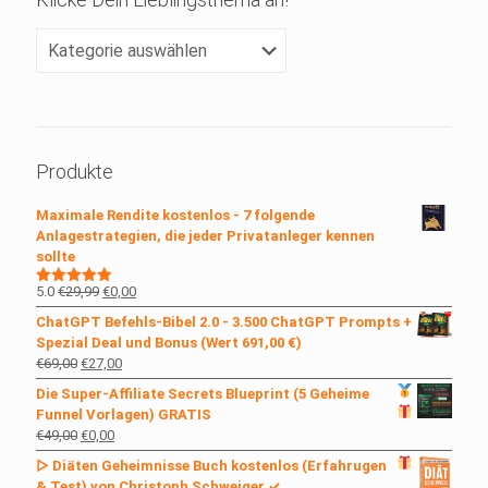
Klicke
Dein
Lieblingsthema
an!
Produkte
Maximale Rendite kostenlos - 7 folgende
Anlagestrategien, die jeder Privatanleger kennen
sollte
Ursprünglicher
Aktueller
5.0
€
29,99
€
0,00
Bewertet
mit
5.00
Preis
Preis
ChatGPT Befehls-Bibel 2.0 - 3.500 ChatGPT Prompts +
von 5
war:
ist:
Spezial Deal und Bonus (Wert 691,00 €)
€29,99
€0,00.
Ursprünglicher
Aktueller
€
69,00
€
27,00
Preis
Preis
Die Super-Affiliate Secrets
Blueprint (5 Geheime
war:
ist:
Funnel Vorlagen)
GRATIS
€69,00
€27,00.
Ursprünglicher
Aktueller
€
49,00
€
0,00
Preis
Preis
▷ Diäten Geheimnisse Buch kostenlos
(Erfahrugen
war:
ist:
& Test) von Christoph Schweiger ✓