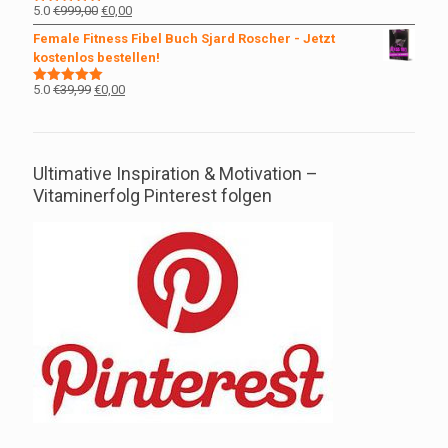
Ursprünglicher
Aktueller
5.0
€
999,00
€
0,00
Bewertet
mit
5.00
Preis
Preis
Female Fitness Fibel Buch Sjard Roscher - Jetzt
von 5
war:
ist:
kostenlos bestellen!
€999,00
€0,00.
Ursprünglicher
Aktueller
5.0
€
39,99
€
0,00
Bewertet
mit
5.00
Preis
Preis
von 5
war:
ist:
€39,99
€0,00.
Ultimative Inspiration & Motivation –
Vitaminerfolg Pinterest folgen