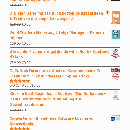
€69,00
€27,00.
Ursprünglicher
Aktueller
€
49,00
€
0,00
Preis
Preis
▷ Diäten Geheimnisse Buch kostenlos
(Erfahrugen
war:
ist:
& Test) von Christoph Schweiger ✓
€49,00
€0,00.
Ursprünglicher
Aktueller
€
29,99
€
0,00
Preis
Preis
Der 4 Wochen Marketing Erfolgs Manager - Damian
war:
ist:
Richter
€29,99
€0,00.
Ursprünglicher
Aktueller
€
69,95
€
0,00
Preis
Preis
Wie du die Frauen kriegst die du willst Buch - Estefano
war:
ist:
d'Elano
€69,95
€0,00.
Ursprünglicher
Aktueller
€
39,99
€
0,00
Preis
Preis
Ex Zurück Formel Alex Glades - Gewinne deine Ex-
war:
ist:
Freundin zurück mit diesem Simplen Trick!
€39,99
€0,00.
Ursprünglicher
Aktueller
5.0
€
249,00
€
39,00
Bewertet
mit
5.00
Preis
Preis
Klick im Kopf Kostenloses Buch von Tim Gelhausen -
von 5
war:
ist:
ist die Schritt-für-Schritt-Anleitung zur
€249,00
€39,00.
Gewichtsreduktion
Ursprünglicher
Aktueller
€
29,99
€
0,00
Preis
Preis
Convertviral - Brandneue Software Lösung von
war:
ist:
Converttools
€29,99
€0,00.