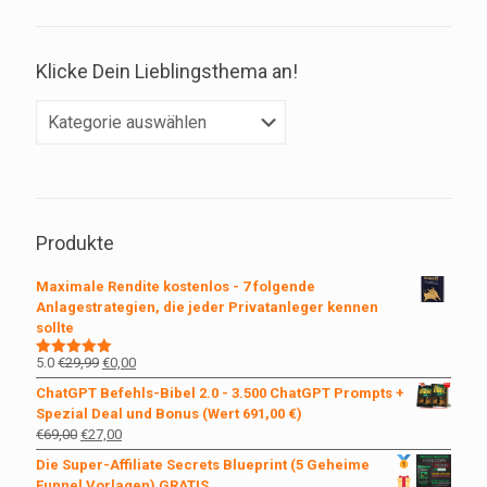
Klicke Dein Lieblingsthema an!
Klicke
Dein
Lieblingsthema
an!
Produkte
Maximale Rendite kostenlos - 7 folgende
Anlagestrategien, die jeder Privatanleger kennen
sollte
Ursprünglicher
Aktueller
5.0
€
29,99
€
0,00
Bewertet
mit
5.00
Preis
Preis
ChatGPT Befehls-Bibel 2.0 - 3.500 ChatGPT Prompts +
von 5
war:
ist:
Spezial Deal und Bonus (Wert 691,00 €)
€29,99
€0,00.
Ursprünglicher
Aktueller
€
69,00
€
27,00
Preis
Preis
Die Super-Affiliate Secrets
Blueprint (5 Geheime
war:
ist:
Funnel Vorlagen)
GRATIS