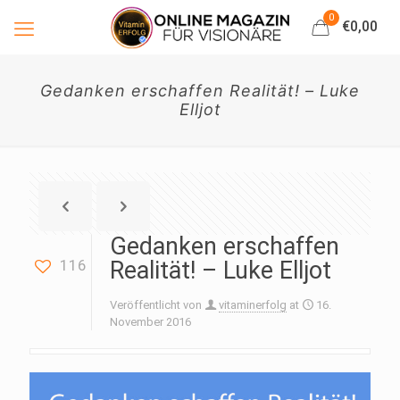
0
€0,00
Gedanken erschaffen Realität! – Luke
Elljot
Gedanken erschaffen
116
Realität! – Luke Elljot
Veröffentlicht von
vitaminerfolg
at
16.
November 2016