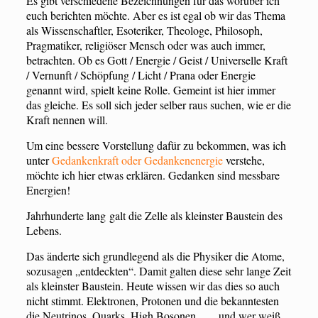
Es gibt verschiedene Bezeichnungen für das worüber ich
euch berichten möchte. Aber es ist egal ob wir das Thema
als Wissenschaftler, Esoteriker, Theologe, Philosoph,
Pragmatiker, religiöser Mensch oder was auch immer,
betrachten. Ob es Gott / Energie / Geist / Universelle Kraft
/ Vernunft / Schöpfung / Licht / Prana oder Energie
genannt wird, spielt keine Rolle. Gemeint ist hier immer
das gleiche. Es soll sich jeder selber raus suchen, wie er die
Kraft nennen will.
Um eine bessere Vorstellung dafür zu bekommen, was ich
unter
Gedankenkraft oder Gedankenenergie
verstehe,
möchte ich hier etwas erklären. Gedanken sind messbare
Energien!
Jahrhunderte lang galt die Zelle als kleinster Baustein des
Lebens.
Das änderte sich grundlegend als die Physiker die Atome,
sozusagen „entdeckten“. Damit galten diese sehr lange Zeit
als kleinster Baustein. Heute wissen wir das dies so auch
nicht stimmt. Elektronen, Protonen und die bekanntesten
die Neutrinos, Quarks, High Bosonen ….. und wer weiß