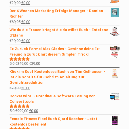
Ursprünglicher
Aktueller
€
29,99
€
0,00
Preis
Preis
Der 4 Wochen Marketing Erfolgs Manager - Damian
war:
ist:
Richter
€29,99
€0,00.
Ursprünglicher
Aktueller
€
69,95
€
0,00
Preis
Preis
Wie du die Frauen kriegst die du willst Buch - Estefano
war:
ist:
d'Elano
€69,95
€0,00.
Ursprünglicher
Aktueller
€
39,99
€
0,00
Preis
Preis
Ex Zurück Formel Alex Glades - Gewinne deine Ex-
war:
ist:
Freundin zurück mit diesem Simplen Trick!
€39,99
€0,00.
Ursprünglicher
Aktueller
5.0
€
249,00
€
39,00
Bewertet
mit
5.00
Preis
Preis
Klick im Kopf Kostenloses Buch von Tim Gelhausen -
von 5
war:
ist:
ist die Schritt-für-Schritt-Anleitung zur
€249,00
€39,00.
Gewichtsreduktion
Ursprünglicher
Aktueller
€
29,99
€
0,00
Preis
Preis
Convertviral - Brandneue Software Lösung von
war:
ist:
Converttools
€29,99
€0,00.
Ursprünglicher
Aktueller
5.0
€
999,00
€
0,00
Bewertet
mit
5.00
Preis
Preis
Female Fitness Fibel Buch Sjard Roscher - Jetzt
von 5
war:
ist:
kostenlos bestellen!
€999,00
€0,00.