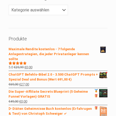
Klicke
Dein
Lieblingsthema
an!
Produkte
Maximale Rendite kostenlos - 7 folgende
Anlagestrategien, die jeder Privatanleger kennen
sollte
Ursprünglicher
Aktueller
5.0
€
29,99
€
0,00
Bewertet
mit
5.00
Preis
Preis
ChatGPT Befehls-Bibel 2.0 - 3.500 ChatGPT Prompts +
von 5
war:
ist:
Spezial Deal und Bonus (Wert 691,00 €)
€29,99
€0,00.
Ursprünglicher
Aktueller
€
69,00
€
27,00
Preis
Preis
Die Super-Affiliate Secrets
Blueprint (5 Geheime
war:
ist:
Funnel Vorlagen)
GRATIS
€69,00
€27,00.
Ursprünglicher
Aktueller
€
49,00
€
0,00
Preis
Preis
▷ Diäten Geheimnisse Buch kostenlos
(Erfahrugen
war:
ist:
& Test) von Christoph Schweiger ✓
€49,00
€0,00.