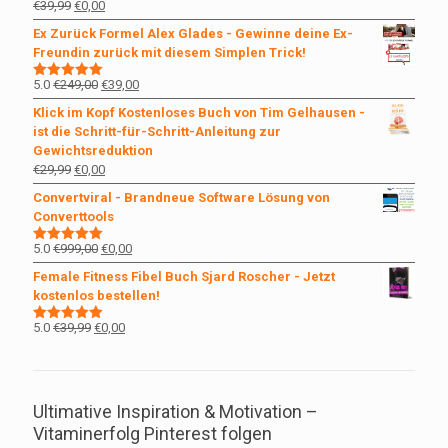
Ursprünglicher
Aktueller
€
39,99
€
0,00
Preis
Preis
Ex Zurück Formel Alex Glades - Gewinne deine Ex-
war:
ist:
Freundin zurück mit diesem Simplen Trick!
€39,99
€0,00.
Ursprünglicher
Aktueller
5.0
€
249,00
€
39,00
Bewertet
mit
5.00
Preis
Preis
Klick im Kopf Kostenloses Buch von Tim Gelhausen -
von 5
war:
ist:
ist die Schritt-für-Schritt-Anleitung zur
€249,00
€39,00.
Gewichtsreduktion
Ursprünglicher
Aktueller
€
29,99
€
0,00
Preis
Preis
Convertviral - Brandneue Software Lösung von
war:
ist:
Converttools
€29,99
€0,00.
Ursprünglicher
Aktueller
5.0
€
999,00
€
0,00
Bewertet
mit
5.00
Preis
Preis
Female Fitness Fibel Buch Sjard Roscher - Jetzt
von 5
war:
ist:
kostenlos bestellen!
€999,00
€0,00.
Ursprünglicher
Aktueller
5.0
€
39,99
€
0,00
Bewertet
mit
5.00
Preis
Preis
von 5
war:
ist:
€39,99
€0,00.
Ultimative Inspiration & Motivation –
Vitaminerfolg Pinterest folgen