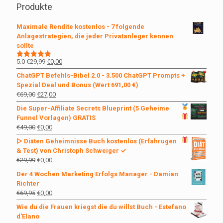
Produkte
Maximale Rendite kostenlos - 7 folgende
Anlagestrategien, die jeder Privatanleger kennen
sollte
Ursprünglicher
Aktueller
5.0
€
29,99
€
0,00
Bewertet
mit
5.00
Preis
Preis
ChatGPT Befehls-Bibel 2.0 - 3.500 ChatGPT Prompts +
von 5
war:
ist:
Spezial Deal und Bonus (Wert 691,00 €)
€29,99
€0,00.
Ursprünglicher
Aktueller
€
69,00
€
27,00
Preis
Preis
Die Super-Affiliate Secrets
Blueprint (5 Geheime
war:
ist:
Funnel Vorlagen)
GRATIS
€69,00
€27,00.
Ursprünglicher
Aktueller
€
49,00
€
0,00
Preis
Preis
▷ Diäten Geheimnisse Buch kostenlos
(Erfahrugen
war:
ist:
& Test) von Christoph Schweiger ✓
€49,00
€0,00.
Ursprünglicher
Aktueller
€
29,99
€
0,00
Preis
Preis
Der 4 Wochen Marketing Erfolgs Manager - Damian
war:
ist:
Richter
€29,99
€0,00.
Ursprünglicher
Aktueller
€
69,95
€
0,00
Preis
Preis
Wie du die Frauen kriegst die du willst Buch - Estefano
war:
ist:
d'Elano
€69,95
€0,00.