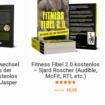
wechsel
Fitness Fibel 2.0 kostenlos
s der
– Sjard Roscher (Audible,
stenlos
McFit, RTL etc.)
Jasper
Bewertet
Ursprünglicher
Aktueller
€
0,00
€
67,00
mit
Preis
Preis
4.80
von 5
war:
ist:
nglicher
ktueller