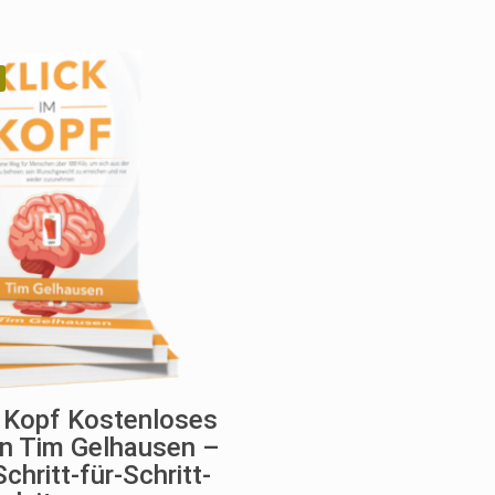
Preis
P
von 5
4.80
war:
ist:
von 5
war:
i
€14,95
€0,00.
€29,9
€
m Kopf Kostenloses
n Tim Gelhausen –
Schritt-für-Schritt-