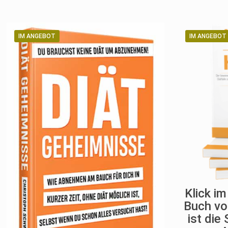
€39,99
€0,00.
IM ANGEBOT
IM ANGEBOT
Klick i
Buch vo
ist die 