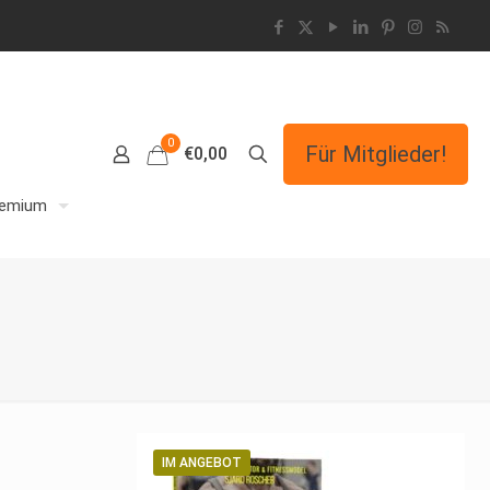
0
Für Mitglieder!
€0,00
remium
IM ANGEBOT