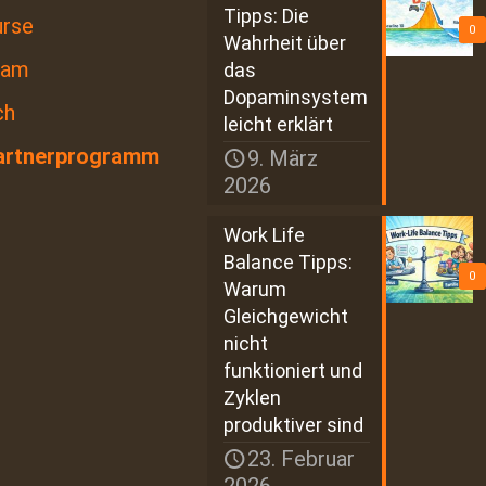
Tipps: Die
urse
0
Wahrheit über
eam
das
Dopaminsystem
ch
leicht erklärt
artnerprogramm
9. März
2026
Work Life
Balance Tipps:
0
Warum
Gleichgewicht
nicht
funktioniert und
Zyklen
produktiver sind
23. Februar
2026