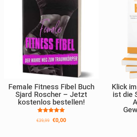
Female Fitness Fibel Buch
Klick i
Sjard Roscher – Jetzt
ist die 
kostenlos bestellen!
A
Gew
Bewertet
Ursprünglicher
Aktueller
€
0,00
€
39,99
mit
Preis
Preis
5.00
von 5
war:
ist: