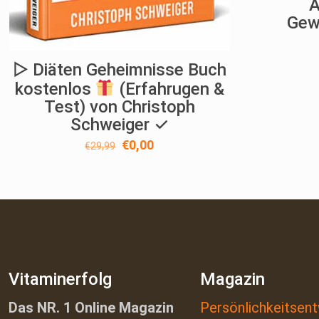
A
Gew
▷ Diäten Geheimnisse Buch
kostenlos
(Erfahrugen &
Test) von Christoph
Schweiger ✓
Ursprünglicher
Aktueller
€
0,00
€
29,99
Preis
Preis
war:
ist:
€29,99
€0,00.
Vitaminerfolg
Magazin
Das NR. 1 Online Magazin
Persönlichkeitsent