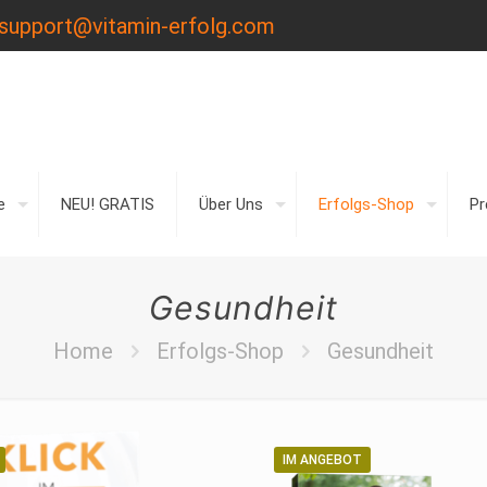
support@vitamin-erfolg.com
e
NEU! GRATIS
Über Uns
Erfolgs-Shop
P
Gesundheit
Home
Erfolgs-Shop
Gesundheit
IM ANGEBOT