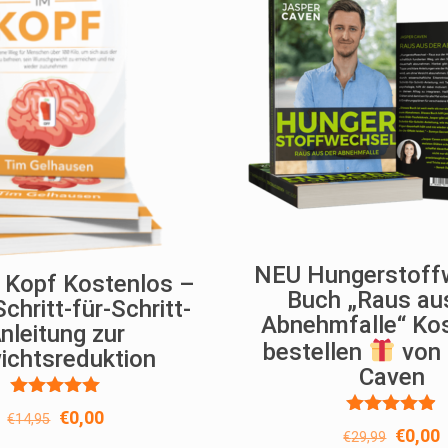
NEU Hungerstoff
m Kopf Kostenlos –
Buch „Raus au
Schritt-für-Schritt-
Abnehmfalle“ Ko
nleitung zur
bestellen
von 
ichtsreduktion
Caven
Bewertet
Ursprünglicher
Aktueller
€
0,00
€
14,95
mit
Bewertet
Ursprü
A
€
0,00
€
29,99
Preis
Preis
5.00
mit