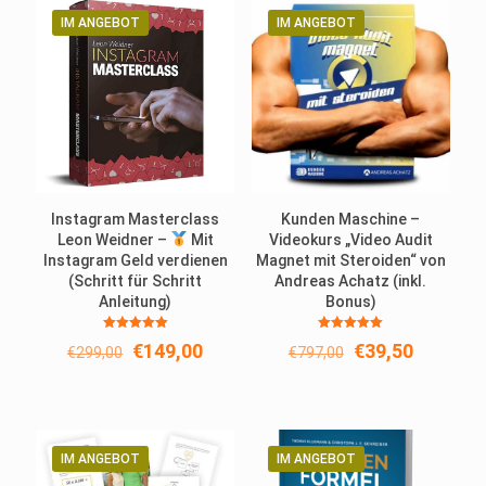
IM ANGEBOT
IM ANGEBOT
Instagram Masterclass
Kunden Maschine –
Leon Weidner –
Mit
Videokurs „Video Audit
Instagram Geld verdienen
Magnet mit Steroiden“ von
(Schritt für Schritt
Andreas Achatz (inkl.
Anleitung)
Bonus)
Bewertet
Bewertet
Ursprünglicher
Aktueller
Ursprünglicher
Aktuelle
€
149,00
€
39,50
€
299,00
€
797,00
mit
mit
5.00
5.00
Preis
Preis
Preis
Preis
von 5
von 5
war:
ist:
war:
ist:
€299,00
€149,00.
€797,00
€39,50.
IM ANGEBOT
IM ANGEBOT