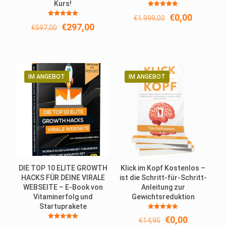
Kurs!
Bewertet
Ursprüngliche
Aktuelle
€
0,00
€
1.999,00
mit
Bewertet
5.00
Ursprünglicher
Aktueller
Preis
Preis
€
297,00
€
597,00
mit
von 5
5.00
Preis
Preis
war:
ist:
von 5
war:
ist:
€1.999,00
€0,00.
€597,00
€297,00.
IM ANGEBOT
IM ANGEBOT
DIE TOP 10 ELITE GROWTH
Klick im Kopf Kostenlos –
HACKS FÜR DEINE VIRALE
ist die Schritt-für-Schritt-
WEBSEITE – E-Book von
Anleitung zur
Vitaminerfolg und
Gewichtsreduktion
Startuprakete
Bewertet
Ursprünglicher
Aktueller
€
0,00
€
14,95
mit
Bewertet
5.00