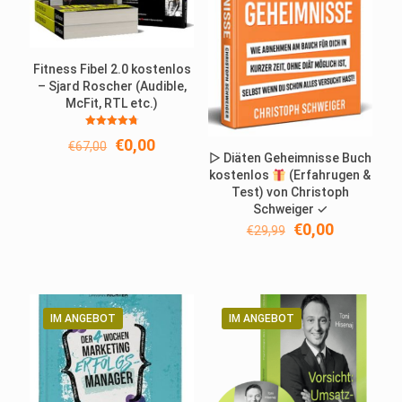
Fitness Fibel 2.0 kostenlos
– Sjard Roscher (Audible,
McFit, RTL etc.)
Bewertet
Ursprünglicher
Aktueller
€
0,00
€
67,00
mit
4.80
▷ Diäten Geheimnisse Buch
Preis
Preis
von 5
kostenlos
(Erfahrugen &
war:
ist:
Test) von Christoph
€67,00
€0,00.
Schweiger ✓
Ursprünglicher
Aktueller
€
0,00
€
29,99
Preis
Preis
war:
ist:
€29,99
€0,00.
IM ANGEBOT
IM ANGEBOT