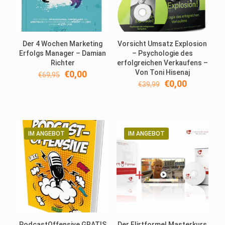
Der 4 Wochen Marketing
Vorsicht Umsatz Explosion
Erfolgs Manager – Damian
– Psychologie des
Richter
erfolgreichen Verkaufens –
Ursprünglicher
Aktueller
Von Toni Hisenaj
€
0,00
€
69,95
Preis
Preis
Ursprünglicher
Aktueller
€
0,00
€
39,99
war:
ist:
Preis
Preis
€69,95
€0,00.
war:
ist:
€39,99
€0,00.
IM ANGEBOT
IM ANGEBOT
PodcastOffensive GRATIS
Der Flirtformel Masterkurs