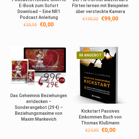
E-Book zum Sofort
Flirten lernen mit Beispielen
Download – Eine NR1
über versteckte Kamera
Podcast Anleitung
Ursprünglicher
Aktuelle
€
99,00
€
199,00
Ursprünglicher
Aktueller
Preis
Preis
€
0,00
€
39,99
Preis
Preis
war:
ist:
war:
ist:
€199,00
€99,00.
€39,99
€0,00.
IM ANGEBOT
Das Geheimnis Beziehungen
entdecken –
Sonderangebot (29 €) –
Kickstart Passives
Beziehungsmaxime von
Einkommen Buch von
Maxim Mankevich
Thomas Klußmann
Ursprünglicher
Aktueller
€
0,00
€
24,95
Preis
Preis