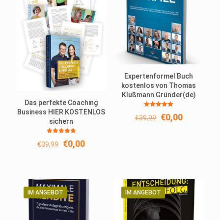
Expertenformel Buch
kostenlos von Thomas
Klußmann Gründer(de)
Das perfekte Coaching
Business HIER KOSTENLOS
Bewertet
Ursprünglicher
Aktueller
€
0,00
€
39,99
mit
sichern
5.00
Preis
Preis
von 5
war:
ist:
Bewertet
Ursprünglicher
Aktueller
€
0,00
€39,99
€0,00.
€
39,99
mit
5.00
Preis
Preis
von 5
war:
ist:
€39,99
€0,00.
IM ANGEBOT
IM ANGEBOT