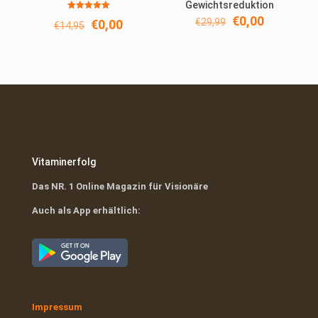
Gewichtsreduktion
Bewertet
Ursprünglicher
Aktueller
€
0,00
Ursprünglicher
Aktueller
€
29,99
€
0,00
€
14,95
mit
Preis
Preis
5.00
Preis
Preis
von 5
war:
ist:
war:
ist:
€29,99
€0,00.
€14,95
€0,00.
Vitaminerfolg
Das NR. 1 Online Magazin für Visionäre
Auch als App erhältlich:
Impressum