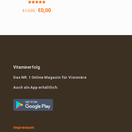
Bewertet
Ursprünglicher
Aktueller
€
0,00
€
14,95
mit
5.00
Preis
Preis
von 5
war:
ist:
€14,95
€0,00.
Vitaminerfolg
Das NR. 1 Online Magazin für Visionäre
Auch als App erhältlich:
Impressum