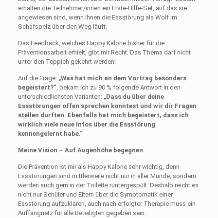
erhalten die Teilnehmer/innen ein Erste-Hilfe-Set, auf das sie
angewiesen sind, wenn ihnen die Essstörung als Wolf im
Schafspelz über den Weg läuft.
Das Feedback, welches Happy Kalorie bisher für die
Präventionsarbeit erhielt, gibt mir Recht. Das Thema darf nicht
unter den Teppich gekehrt werden!
Auf die Frage:
„Was hat mich an dem Vortrag besonders
begeistert?“
, bekam ich zu 90 % folgende Antwort in den
unterschiedlichsten Varianten:
„Dass du über deine
Essstörungen offen sprechen konntest und wir dir Fragen
stellen durften. Ebenfalls hat mich begeistert, dass ich
wirklich viele neue Infos über die Essstörung
kennengelernt habe.“
Meine Vision – Auf Augenhöhe begegnen
Die Prävention ist mir als Happy Kalorie sehr wichtig, denn
Essstörungen sind mittlerweile nicht nur in aller Munde, sondern
werden auch gern in der Toilette runtergespült. Deshalb reicht es
nicht nur Schüler und Eltern über die Symptomatik einer
Essstörung aufzuklären, auch nach erfolgter Therapie muss ein
Auffangnetz für alle Beteiligten gegeben sein.