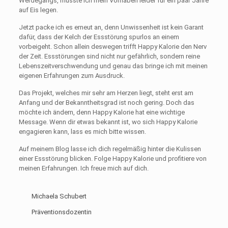
Werdegangs, musste ich mein Vorhaben leider für ein paar Jahre
auf Eis legen.
Jetzt packe ich es erneut an, denn Unwissenheit ist kein Garant
dafür, dass der Kelch der Essstörung spurlos an einem
vorbeigeht. Schon allein deswegen trifft Happy Kalorie den Nerv
der Zeit. Essstörungen sind nicht nur gefährlich, sondern reine
Lebenszeitverschwendung und genau das bringe ich mit meinen
eigenen Erfahrungen zum Ausdruck.
Das Projekt, welches mir sehr am Herzen liegt, steht erst am
Anfang und der Bekanntheitsgrad ist noch gering. Doch das
möchte ich ändern, denn Happy Kalorie hat eine wichtige
Message. Wenn dir etwas bekannt ist, wo sich Happy Kalorie
engagieren kann, lass es mich bitte wissen.
Auf meinem Blog lasse ich dich regelmäßig hinter die Kulissen
einer Essstörung blicken. Folge Happy Kalorie und profitiere von
meinen Erfahrungen. Ich freue mich auf dich.
Michaela Schubert
Präventionsdozentin