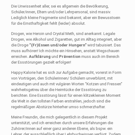
Die Unwissenheit aller, sei es allgemein die Bevölkerung,
Schüler/innen, Eltern und/oder Lehrpersonal, sind massiv.
Lediglich kleine Fragmente sind bekannt, aber ein Bewusstsein
für die Ernsthaftigkeit fehlt (leider) absolut.
Drogen, wie Heroin und Crystal Meth, sind anerkannt. Legale
Drogen, wie Alkohol und Zigaretten, gut im Alltag integriert, aber
die Droge
“(Fr)Essen und/oder Hungern”
wird tabuisiert. Das
muss aufhören! Ich möchte ein Hinsehen, anstatt Wegschauen
erreichen.
Aufklärung
und
Prävention
muss auch im Bereich
der Essstörungen gezielt erfolgen!
Happy Kalorie hat es sich zur Aufgabe gemacht, vorerst in Form
von Vorträgen, den Schülerinnen/ Schülern unverblümt, mit
eindeutigen und auch mit vulgären Worten “Kotzen und Fressen”
wahrheitsgetreu über die Heimtücke der Essstörung zu
berichten. Eine Essstörung lässt für einen klitzekleinen Moment
die Welt in den tollsten Farben erstrahlen, jedoch sind die
regelmäßigen Abstürze hinterher umso schmerzhafter.
Meine Freundin, die mich gelegentlich in diesem Projekt
unterstützt, und ich erreichen durch unsere Erfahrungen die
Zuhörer/innen auf einer ganz anderen Ebene, als bspw. ein
Lehrer, der ausschließlich über Lehrbuchwissen verfügt. Zudem