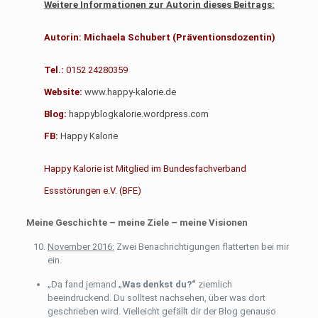
Weitere Informationen zur Autorin dieses Beitrags:
Autorin: Michaela Schubert (Präventionsdozentin)
Tel.:
0152 24280359
Website:
www.happy-kalorie.de
Blog:
happyblogkalorie.wordpress.com
FB:
Happy Kalorie
Happy Kalorie ist Mitglied im Bundesfachverband
Essstörungen e.V. (BFE)
Meine Geschichte – meine Ziele – meine Visionen
November 2016:
Zwei Benachrichtigungen flatterten bei mir
ein.
„Da fand jemand „
Was denkst du?“
ziemlich
beeindruckend. Du solltest nachsehen, über was dort
geschrieben wird. Vielleicht gefällt dir der Blog genauso