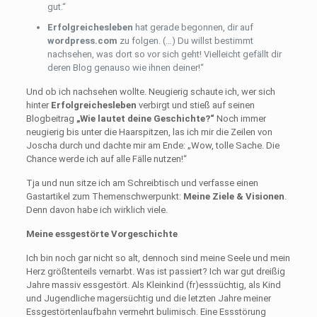
gut.“
Erfolgreichesleben
hat gerade begonnen, dir auf
wordpress.com
zu folgen. (…) Du willst bestimmt
nachsehen, was dort so vor sich geht! Vielleicht gefällt dir
deren Blog genauso wie ihnen deiner!“
Und ob ich nachsehen wollte. Neugierig schaute ich, wer sich
hinter
Erfolgreichesleben
verbirgt und stieß auf seinen
Blogbeitrag
„Wie lautet deine Geschichte?“
Noch immer
neugierig bis unter die Haarspitzen, las ich mir die Zeilen von
Joscha durch und dachte mir am Ende: „Wow, tolle Sache. Die
Chance werde ich auf alle Fälle nutzen!“
Tja und nun sitze ich am Schreibtisch und verfasse einen
Gastartikel zum Themenschwerpunkt:
Meine Ziele & Visionen
.
Denn davon habe ich wirklich viele.
Meine essgestörte Vorgeschichte
Ich bin noch gar nicht so alt, dennoch sind meine Seele und mein
Herz größtenteils vernarbt. Was ist passiert? Ich war gut dreißig
Jahre massiv essgestört. Als Kleinkind (fr)esssüchtig, als Kind
und Jugendliche magersüchtig und die letzten Jahre meiner
Essgestörtenlaufbahn vermehrt bulimisch. Eine Essstörung