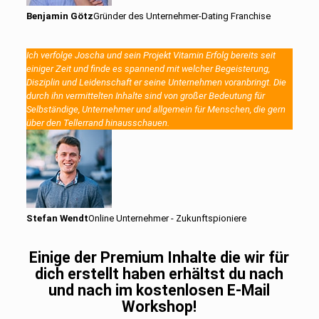
Benjamin Götz
Gründer des Unternehmer-Dating Franchise
Ich verfolge Joscha und sein Projekt Vitamin Erfolg bereits seit
einiger Zeit und finde es spannend mit welcher Begeisterung,
Disziplin und Leidenschaft er seine Unternehmen voranbringt. Die
durch ihn vermittelten Inhalte sind von großer Bedeutung für
Selbständige, Unternehmer und allgemein für Menschen, die gern
über den Tellerrand hinausschauen.
Stefan Wendt
Online Unternehmer - Zukunftspioniere
Einige der Premium Inhalte die wir für
dich erstellt haben erhältst du nach
und nach im kostenlosen E-Mail
Workshop!