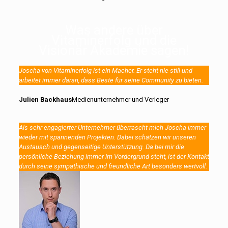
Was andere über
Vitaminerfolg und die
Visionär Akademie sagen!
Joscha von Vitaminerfolg ist ein Macher. Er steht nie still und
arbeitet immer daran, dass Beste für seine Community zu bieten.
Julien Backhaus
Medienunternehmer und Verleger
Als sehr engagierter Unternehmer überrascht mich Joscha immer
wieder mit spannenden Projekten. Dabei schätzen wir unseren
Austausch und gegenseitige Unterstützung. Da bei mir die
persönliche Beziehung immer im Vordergrund steht, ist der Kontakt
durch seine sympathische und freundliche Art besonders wertvoll.