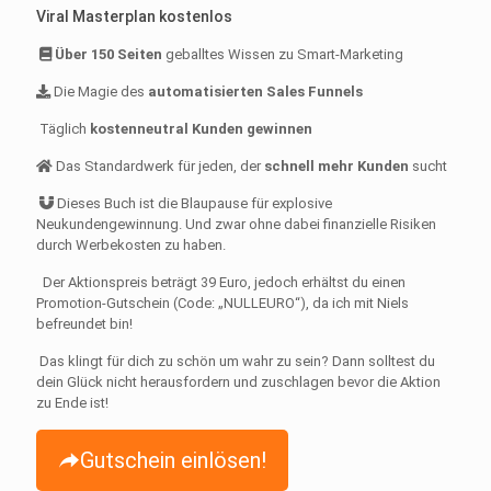
Preis
Preis
Viral Masterplan kostenlos
war:
ist:
Über 150 Seiten
geballtes Wissen zu Smart-Marketing
€39,00
€0,00.
Die Magie des
automatisierten Sales Funnels
Täglich
kostenneutral Kunden gewinnen
Das Standardwerk für jeden, der
schnell mehr Kunden
sucht
Dieses Buch ist die Blaupause für explosive
Neukundengewinnung. Und zwar ohne dabei finanzielle Risiken
durch Werbekosten zu haben.
Der Aktionspreis beträgt 39 Euro, jedoch erhältst du einen
Promotion-Gutschein (Code: „NULLEURO“), da ich mit Niels
befreundet bin!
Das klingt für dich zu schön um wahr zu sein? Dann solltest du
dein Glück nicht herausfordern und zuschlagen bevor die Aktion
zu Ende ist!
Gutschein einlösen!