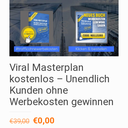
Viral Masterplan
kostenlos – Unendlich
Kunden ohne
Werbekosten gewinnen
Ursprünglicher
Aktueller
€
0,00
€
39,00