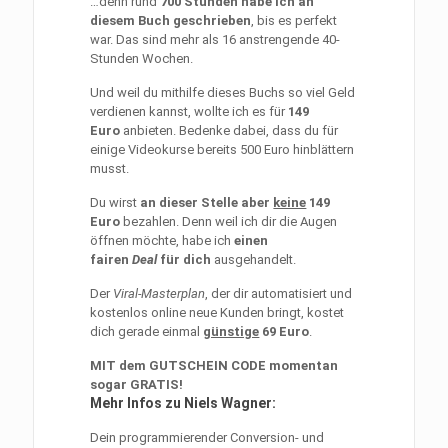
…denn rund
700 Stunden habe ich an
diesem Buch geschrieben
, bis es perfekt
war. Das sind mehr als 16 anstrengende 40-
Stunden Wochen.
Und weil du mithilfe dieses Buchs so viel Geld
verdienen kannst, wollte ich es für
149
Euro
anbieten. Bedenke dabei, dass du für
einige Videokurse bereits 500 Euro hinblättern
musst.
Du wirst
an dieser Stelle aber
keine
149
Euro
bezahlen. Denn weil ich dir die Augen
öffnen möchte, habe ich
einen
fairen
Deal
für dich
ausgehandelt.
Der
Viral-Masterplan
, der dir automatisiert und
kostenlos online neue Kunden bringt, kostet
dich gerade einmal
günstige
69 Euro
.
MIT dem GUTSCHEIN CODE momentan
sogar GRATIS!
Mehr Infos zu Niels Wagner:
Dein programmierender Conversion- und