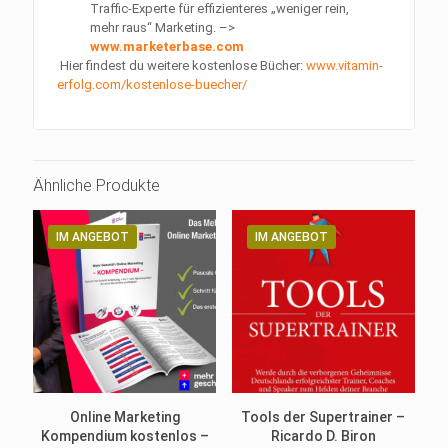
Traffic-Experte für effizienteres „weniger rein,
mehr raus“ Marketing. –>
www.marketerbase.com
Hier findest du weitere kostenlose Bücher:
www.vitamin-
erfolg.com/kostenlose-buecher/
Ähnliche Produkte
IM ANGEBOT
IM ANGEBOT
Online Marketing
Tools der Supertrainer –
Kompendium kostenlos –
Ricardo D. Biron