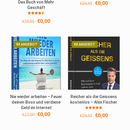
Das Buch von Mehr
Ursprünglicher
Aktueller
€
0,00
€
29,95
Geschäft
Preis
Preis
war:
ist:
Bewertet
€29,95
€0,00.
Ursprünglicher
Aktueller
€
0,00
€
29,95
mit
4.50
Preis
Preis
von 5
war:
ist:
€29,95
€0,00.
IM ANGEBOT
IM ANGEBOT
Nie wieder arbeiten – Feuer
Reicher als die Geissens
deinen Boss und verdiene
kostenlos – Alex Fischer
Geld im Internet
Bewertet
Ursprünglicher
Aktueller
€
0,00
Ursprünglicher
Aktueller
€
27,00
€
0,00
€
29,95
mit
Preis
Preis
5.00
Preis
Preis
von 5
war:
ist:
war:
ist: