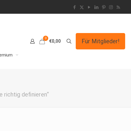
0
Für Mitglieder!
€0,00
remium
richtig definieren“