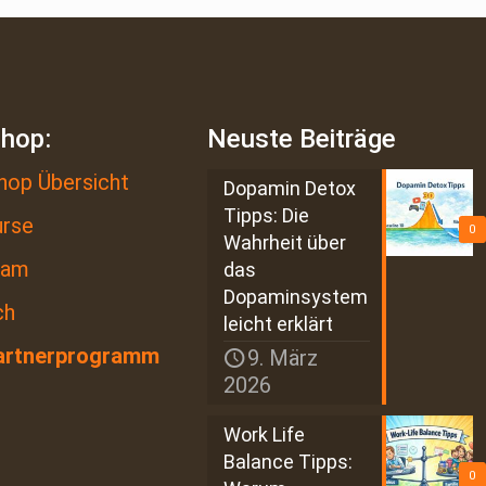
shop:
Neuste Beiträge
hop Übersicht
Dopamin Detox
Tipps: Die
urse
0
Wahrheit über
eam
das
Dopaminsystem
ch
leicht erklärt
artnerprogramm
9. März
2026
Work Life
Balance Tipps:
0