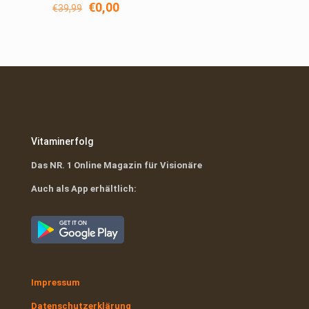
Ursprünglicher
Aktueller
€
0,00
€
39,99
Preis
Preis
war:
ist:
€39,99
€0,00.
Vitaminerfolg
Das NR. 1 Online Magazin für Visionäre
Auch als App erhältlich:
Impressum
Datenschutzerklärung