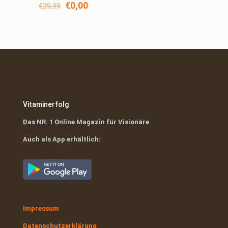
Ursprünglicher
Aktueller
€
0,00
€
39,99
Preis
Preis
war:
ist:
€39,99
€0,00.
Vitaminerfolg
Das NR. 1 Online Magazin für Visionäre
Auch als App erhältlich:
Impressum
Datenschutzerklärung