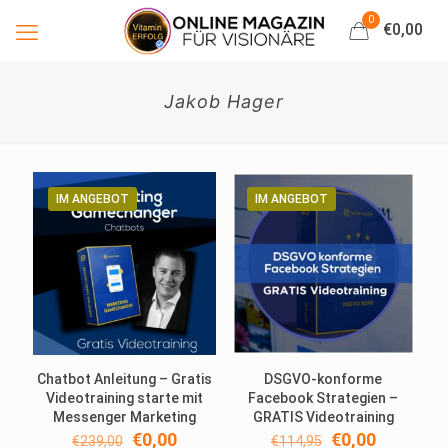
0
€0,00
Jakob Hager
IM ANGEBOT
IM ANGEBOT
Chatbot Anleitung – Gratis
DSGVO-konforme
Videotraining starte mit
Facebook Strategien –
Messenger Marketing
GRATIS Videotraining
Ursprünglicher
Aktueller
Ursprünglicher
Aktueller
€
0,00
€
0,00
€
239,00
€
114,95