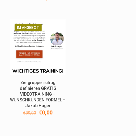
Preis
Preis
Preis
Preis
war:
ist:
war:
ist:
€239,00
€0,00.
€114,95
€0,00.
IM ANGEBOT
Zielgruppe richtig
definieren GRATIS
VIDEOTRAINING –
WUNSCHKUNDEN FORMEL –
Jakob Hager
Ursprünglicher
Aktueller
€
0,00
€
89,00
Preis
Preis
war:
ist:
€89,00
€0,00.