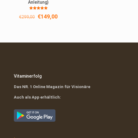
Anleitung)
Bewertet
Ursprünglicher
Aktueller
€
149,00
€
299,00
mit
5.00
Preis
Preis
von 5
war:
ist:
€299,00
€149,00.
Vitaminerfolg
Das NR. 1 Online Magazin für Visionäre
Auch als App erhältlich: